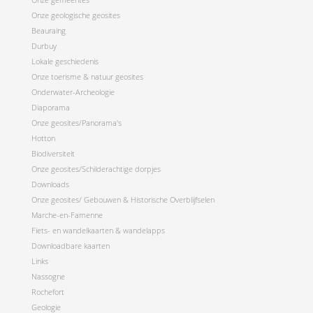
Onze geologische geosites
Beauraing
Durbuy
Lokale geschiedenis
Onze toerisme & natuur geosites
Onderwater-Archeologie
Diaporama
Onze geosites/Panorama's
Hotton
Biodiversiteit
Onze geosites/Schilderachtige dorpjes
Downloads
Onze geosites/ Gebouwen & Historische Overblijfselen
Marche-en-Famenne
Fiets- en wandelkaarten & wandelapps
Downloadbare kaarten
Links
Nassogne
Rochefort
Geologie