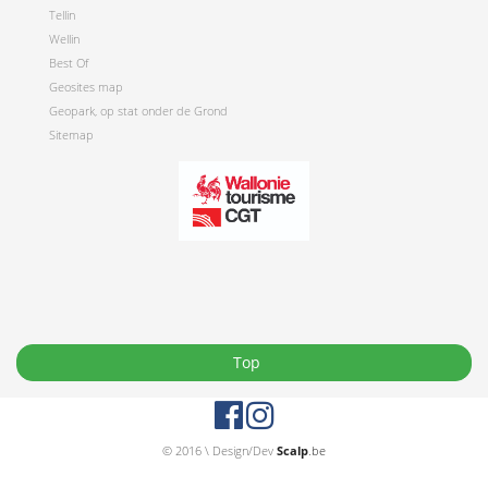
Tellin
Wellin
Best Of
Geosites map
Geopark, op stat onder de Grond
Sitemap
Top
© 2016 \ Design/Dev
Scalp
.be