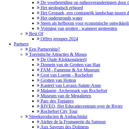
De voorbereiding op milieuveranderingen door de
Het geologisch erfgoed
Het Geopark, een contrastrijk landschap tusse
Het ondergronds water
Steen als hefboom voor economische ontwikkel
Vorming van grotten : wanneer gesteenten
Best Of
Offres groupes 2024
Partners
Een Partnership?
Toeristische Attracties & Musea
De Oude Klokkengieterij
Domein van de Grotten van Han
FAM - Famenne & Art Museum
Grot van Lorette - Rochefort
Grotten van Hotton
Kasteel van Lavaux-Sainte-Anne
Malagne, Archeopark van Rochefort
Museum van de Megalieten
Parc des Topiaires
RIVEO, Het Educatiecentrum over de Rivier
Rochefort City Tour
Streekproducten & Ambachtslui
Atelier de la Fromagerie du Samson
Aux Saveurs des Dolmens