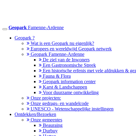
Geopark
Famenne-Ardenne
Toggle
navigation
Geopark ?
Wat is een Geopark nu eigenlijk?
Europees en wereldwijd Geopark netwerk
Geopark Famenne-Ardenne
De ziel van de Inwoners
Een Gastronomische Streek
Een historische erfenis met vele afdrukken & ge
Fauna & Flora
Geopark information center
Karst & Landschappen
Voor duurzame ontwikkeling
Onze projecten:
Onze gedrags- en wandelcode
UNESCO - Wetenschappelijke instellingen
Ontdekken/Bezoeken
Onze gemeentes
Beauraing
Durbuy