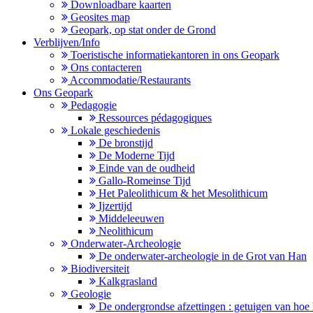
Downloadbare kaarten
Geosites map
Geopark, op stat onder de Grond
Verblijven/Info
Toeristische informatiekantoren in ons Geopark
Ons contacteren
Accommodatie/Restaurants
Ons Geopark
Pedagogie
Ressources pédagogiques
Lokale geschiedenis
De bronstijd
De Moderne Tijd
Einde van de oudheid
Gallo-Romeinse Tijd
Het Paleolithicum & het Mesolithicum
Ijzertijd
Middeleeuwen
Neolithicum
Onderwater-Archeologie
De onderwater-archeologie in de Grot van Han
Biodiversiteit
Kalkgrasland
Geologie
De ondergrondse afzettingen : getuigen van hoe 