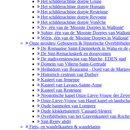
Het schilderachtige dorpje Grune
Het schilderachtige dorpje Humain
Het schilderachtige dorpje Resteigne
Het schilderachtige dorpje Revogne
Het schilderachtige dorpje Vonêche
Ny, één van de 'Mooiste Dorpjes in Wallonië'
Sohier, één van de 'Mooiste Dorpjes van Walloni
Wéris, één van de 'Mooiste Dorpjes in Wallonië'
Onze geosites/ Gebouwen & Historische Overblijfsele
De Romaanse Saint-Etiennekerk in Waha en de g
De Sint-Remacluskerk en doopvonten
De stadsvernieuwing van Marche, EDEN stad
Domein van Villerst-Saint-Gertrude
Heiligdom van Beauraing - Oord van de Mariave
Historisch centrum van Durbuy
Kasteel van Jemeppe
Kasteel van Lavaux-Sainte-Anne
Kasteel van Resteigne
Neogotische kapel Onze-Lieve-Vrouw der Zeve
Onze-Lieve-Vrouw van Haurt kapel en landsch
Oude banmolen van Lomprez
Oude klokkengieterij 'Causard-Slegers'
Overblijfselen van het Gravenkasteel van Roche
Sint-Remy abdij
Fiets- en wandelkaarten & wandelapps