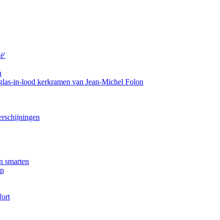
ë'
n
las-in-lood kerkramen van Jean-Michel Folon
rschijningen
n smarten
ap
fort