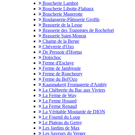
Boucherie Lambot
Boucherie Libotte-Flahaux
Boucherie Magerotte
Boulangerie-Pâtisserie Grofils
Brasserie de la Lesse
Brasserie des Trappistes de Rochefort
Brasserie Saint-Monon
Champ de la Berge
Chèvrerie d'Ozo
De Pressoir d'Hortus
Dolochoc
Ferme d'Esclaye
Ferme de Jambjoule
Ferme de Roncheury
Ferme du Bel'Ozo
Kaasmakerij Fromagerie d'Ambly
La Chèbrerie du Bac aux Viviers
La Ferme de Way
La Ferme Houard
La Ferme Renaud
La Véritable Moutarde de DION
Le Fournil du Loup
Le Plateau du Gerny
Les Jardins de Max
Les Saveurs du Verger