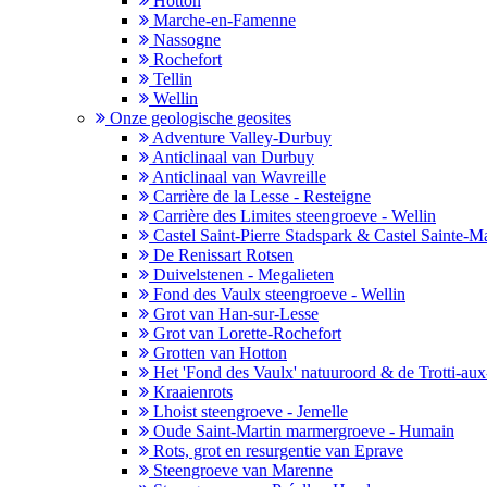
Hotton
Marche-en-Famenne
Nassogne
Rochefort
Tellin
Wellin
Onze geologische geosites
Adventure Valley-Durbuy
Anticlinaal van Durbuy
Anticlinaal van Wavreille
Carrière de la Lesse - Resteigne
Carrière des Limites steengroeve - Wellin
Castel Saint-Pierre Stadspark & Castel Sainte-M
De Renissart Rotsen
Duivelstenen - Megalieten
Fond des Vaulx steengroeve - Wellin
Grot van Han-sur-Lesse
Grot van Lorette-Rochefort
Grotten van Hotton
Het 'Fond des Vaulx' natuuroord & de Trotti-aux-
Kraaienrots
Lhoist steengroeve - Jemelle
Oude Saint-Martin marmergroeve - Humain
Rots, grot en resurgentie van Eprave
Steengroeve van Marenne