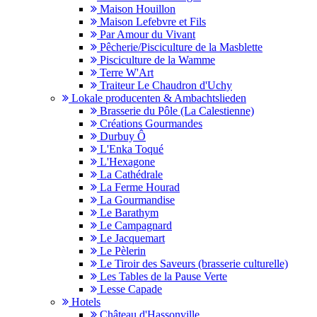
Maison Houillon
Maison Lefebvre et Fils
Par Amour du Vivant
Pêcherie/Pisciculture de la Masblette
Pisciculture de la Wamme
Terre W'Art
Traiteur Le Chaudron d'Uchy
Lokale producenten & Ambachtslieden
Brasserie du Pôle (La Calestienne)
Créations Gourmandes
Durbuy Ô
L'Enka Toqué
L'Hexagone
La Cathédrale
La Ferme Hourad
La Gourmandise
Le Barathym
Le Campagnard
Le Jacquemart
Le Pèlerin
Le Tiroir des Saveurs (brasserie culturelle)
Les Tables de la Pause Verte
Lesse Capade
Hotels
Château d'Hassonville