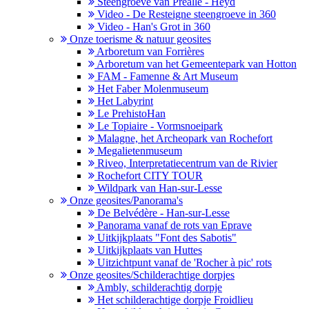
Steengroeve van Préalle - Heyd
Video - De Resteigne steengroeve in 360
Video - Han's Grot in 360
Onze toerisme & natuur geosites
Arboretum van Forrières
Arboretum van het Gemeentepark van Hotton
FAM - Famenne & Art Museum
Het Faber Molenmuseum
Het Labyrint
Le PrehistoHan
Le Topiaire - Vormsnoeipark
Malagne, het Archeopark van Rochefort
Megalietenmuseum
Riveo, Interpretatiecentrum van de Rivier
Rochefort CITY TOUR
Wildpark van Han-sur-Lesse
Onze geosites/Panorama's
De Belvédère - Han-sur-Lesse
Panorama vanaf de rots van Eprave
Uitkijkplaats "Font des Sabotis"
Uitkijkplaats van Huttes
Uitzichtpunt vanaf de 'Rocher à pic' rots
Onze geosites/Schilderachtige dorpjes
Ambly, schilderachtig dorpje
Het schilderachtige dorpje Froidlieu