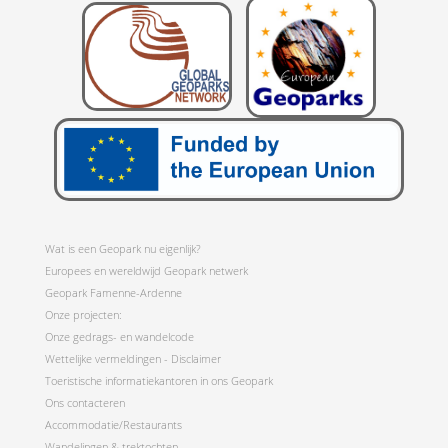
Wat is een Geopark nu eigenlijk?
Europees en wereldwijd Geopark netwerk
Geopark Famenne-Ardenne
Onze projecten:
Onze gedrags- en wandelcode
Wettelijke vermeldingen - Disclaimer
Toeristische informatiekantoren in ons Geopark
Ons contacteren
Accommodatie/Restaurants
Wandelingen & trektochten