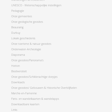
UNESCO - Wetenschappelijke instellingen
Pedagogie
Onze gemeentes
Onze geologische geosites
Beauraing
Durbuy
Lokale geschiedenis
Onze toerisme & natuur geosites
Onderwater-Archeologie
Diaporama
Onze geosites/Panorama's
Hotton
Biodiversiteit
Onze geosites/Schilderachtige dorpjes
Downloads
Onze geosites/ Gebouwen & Historische Overblijfselen
Marche-en-Famenne
Fiets- en wandelkaarten & wandelapps
Downloadbare kaarten
Links