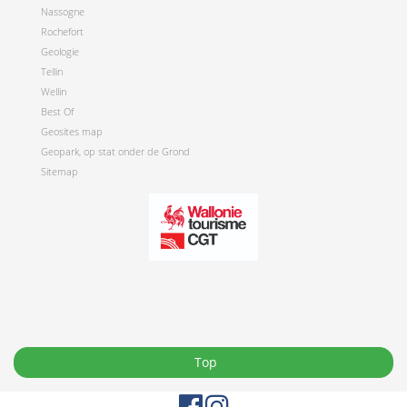
Nassogne
Rochefort
Geologie
Tellin
Wellin
Best Of
Geosites map
Geopark, op stat onder de Grond
Sitemap
Top