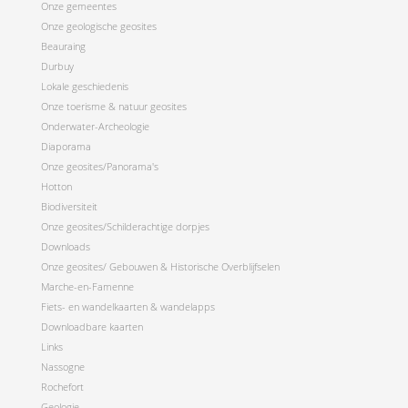
Onze gemeentes
Onze geologische geosites
Beauraing
Durbuy
Lokale geschiedenis
Onze toerisme & natuur geosites
Onderwater-Archeologie
Diaporama
Onze geosites/Panorama's
Hotton
Biodiversiteit
Onze geosites/Schilderachtige dorpjes
Downloads
Onze geosites/ Gebouwen & Historische Overblijfselen
Marche-en-Famenne
Fiets- en wandelkaarten & wandelapps
Downloadbare kaarten
Links
Nassogne
Rochefort
Geologie