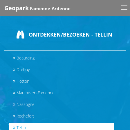
Tog
Geopark
Famenne-Ardenne
nav
ONTDEKKEN/BEZOEKEN - TELLIN
Beauraing
Durbuy
Hotton
Marche-en-Famenne
Nassogne
Rochefort
Tellin