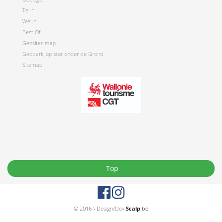
Tellin
Wellin
Best Of
Geosites map
Geopark, op stat onder de Grond
Sitemap
Top
© 2016 \ Design/Dev
Scalp
.be