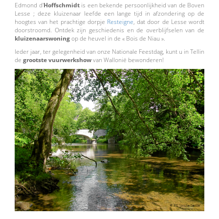
Edmond d'
Hoffschmidt
is een bekende persoonlijkheid van de Boven
Lesse ; deze kluizenaar leefde een lange tijd in afzondering op de
hoogtes van het prachtige dorpje
Resteigne
, dat door de Lesse wordt
doorstroomd. Ontdek zijn geschiedenis en de overblijfselen van de
kluizenaarswoning
op de heuvel in de « Bois de Niau ».
Ieder jaar, ter gelegenheid van onze Nationale Feestdag, kunt u in Tellin
de
grootste vuurwerkshow
van Wallonië bewonderen!