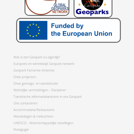
Wat is een Geopark nu eigenlijk?
Europees en wereldwijd Geopark netwerk
Geopark Famenne-Ardenne
Onze projecten:
Onze gedrags- en wandelcode
Wettelijke vermeldingen - Disclaimer
Toeristische informatiekantoren in ons Geopark
Ons contacteren
Accommodatie/Restaurants
Wandelingen & trektochten
UNESCO - Wetenschappelijke instellingen
Pedagogie