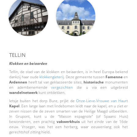
TELLIN
Klokken en beiaarden
Tellin, de stad van de klokken en beiaarden, is in heel Europa bekend
dankzij haar oude
klokkengieterij
. Deze gemeente tussen
Famenne
en
Ardennen
heeft tal van geklasseerde sites,
historische
monumenten
en adembenemende
vergezichten
die u via een uitgebreid
wandelnetwerk
kunt ontdekken.
Ietsje buiten het dorp Bure, prijkt de
Onze-Lieve-Vrouwe van Haur
t
Kapel
. Een lange laan met lindebomen leidt naar de kapel, en u ziet er
zeven nissen die de zeven smarten van de Heilige Maagd uitbeelden.
In Grupont, kunt u de “Maison espagnole” (of Spaans Huis)
bewonderen, een prachtig
vakwerkhuis
uit het einde van de 16de
eeuw. Vroeger, was het een herberg, waar eeuwenlang ook het
gerechtshof zitting hield.