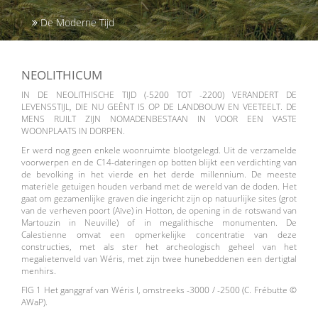
De Moderne Tijd
NEOLITHICUM
IN DE NEOLITHISCHE TIJD (-5200 TOT -2200) VERANDERT DE
LEVENSSTIJL, DIE NU GEËNT IS OP DE LANDBOUW EN VEETEELT. DE
MENS RUILT ZIJN NOMADENBESTAAN IN VOOR EEN VASTE
WOONPLAATS IN DORPEN.
Er werd nog geen enkele woonruimte blootgelegd. Uit de verzamelde
voorwerpen en de C14-dateringen op botten blijkt een verdichting van
de bevolking in het vierde en het derde millennium. De meeste
materiële getuigen houden verband met de wereld van de doden. Het
gaat om gezamenlijke graven die ingericht zijn op natuurlijke sites (grot
van de verheven poort (Aïve) in Hotton, de opening in de rotswand van
Martouzin in Neuville) of in megalithische monumenten. De
Calestienne omvat een opmerkelijke concentratie van deze
constructies, met als ster het archeologisch geheel van het
megalietenveld van Wéris, met zijn twee hunebeddenen een dertigtal
menhirs.
FIG 1 Het ganggraf van Wéris I, omstreeks -3000 / -2500 (C. Frébutte ©
AWaP).