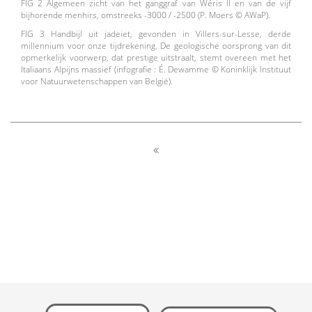
FIG 2 Algemeen zicht van het ganggraf van Wéris II en van de vijf
bijhorende menhirs, omstreeks -3000 / -2500 (P. Moers © AWaP).
FIG 3 Handbijl uit jadeiet, gevonden in Villers-sur-Lesse, derde
millennium voor onze tijdrekening. De geologische oorsprong van dit
opmerkelijk voorwerp, dat prestige uitstraalt, stemt overeen met het
Italiaans Alpijns massief (infografie : É. Dewamme © Koninklijk Instituut
voor Natuurwetenschappen van België).