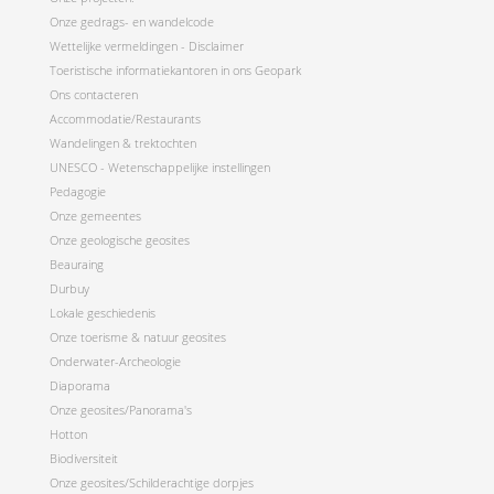
Onze gedrags- en wandelcode
Wettelijke vermeldingen - Disclaimer
Toeristische informatiekantoren in ons Geopark
Ons contacteren
Accommodatie/Restaurants
Wandelingen & trektochten
UNESCO - Wetenschappelijke instellingen
Pedagogie
Onze gemeentes
Onze geologische geosites
Beauraing
Durbuy
Lokale geschiedenis
Onze toerisme & natuur geosites
Onderwater-Archeologie
Diaporama
Onze geosites/Panorama's
Hotton
Biodiversiteit
Onze geosites/Schilderachtige dorpjes