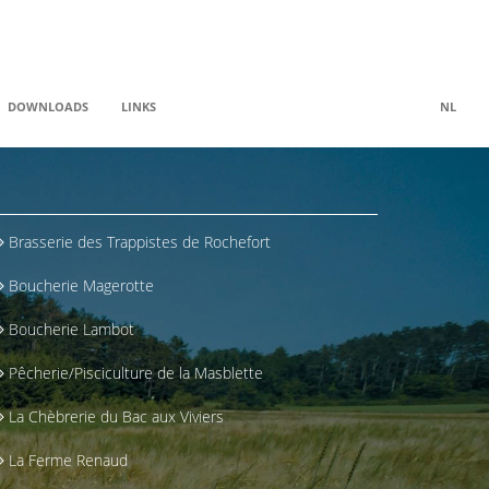
DOWNLOADS
LINKS
NL
Brasserie des Trappistes de Rochefort
Boucherie Magerotte
Boucherie Lambot
Pêcherie/Pisciculture de la Masblette
La Chèbrerie du Bac aux Viviers
La Ferme Renaud