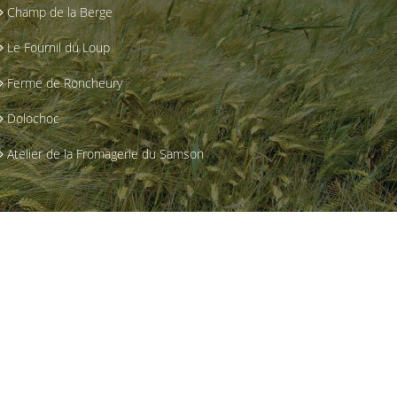
Champ de la Berge
Le Fournil du Loup
Ferme de Roncheury
Dolochoc
Atelier de la Fromagerie du Samson