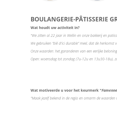
BOULANGERIE-PÂTISSERIE G
Wat houdt uw activiteit in?
"We zitten al 22 jaar in Wellin en onze bakkerij en patis
We gebruiken “blé d'ici durable” meel, dat de herkomst 
Onze waarden: het garanderen van een eerlijke belonin
Open: woensdag tot zondag (7u-12u en 13u30-18u), z
Wat motiveerde u voor het keurmerk "
Famenne
"Maak jezelf bekend in de regio en omarm de waarden 