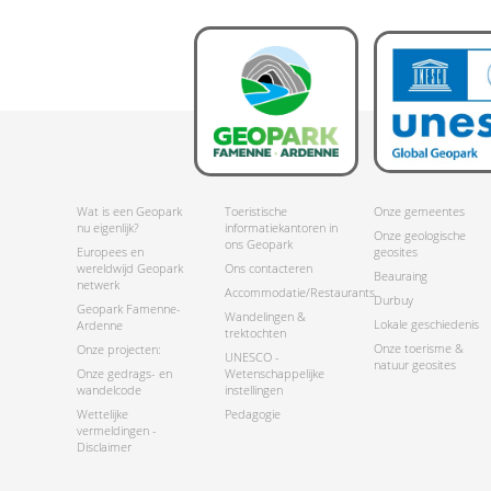
Wat is een Geopark
Toeristische
Onze gemeentes
nu eigenlijk?
informatiekantoren in
Onze geologische
ons Geopark
Europees en
geosites
wereldwijd Geopark
Ons contacteren
Beauraing
netwerk
Accommodatie/Restaurants
Durbuy
Geopark Famenne-
Wandelingen &
Lokale geschiedenis
Ardenne
trektochten
Onze toerisme &
Onze projecten:
UNESCO -
natuur geosites
Onze gedrags- en
Wetenschappelijke
wandelcode
instellingen
Wettelijke
Pedagogie
vermeldingen -
Disclaimer