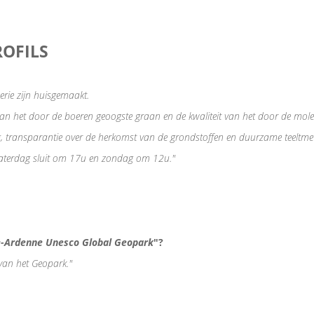
ROFILS
serie zijn huisgemaakt.
van het door de boeren geoogste graan en de kwaliteit van het door de mole
g, transparantie over de herkomst van de grondstoffen en duurzame teeltm
aterdag sluit om 17u en zondag om 12u."
-Ardenne Unesco Global Geopark
"?
van het Geopark."