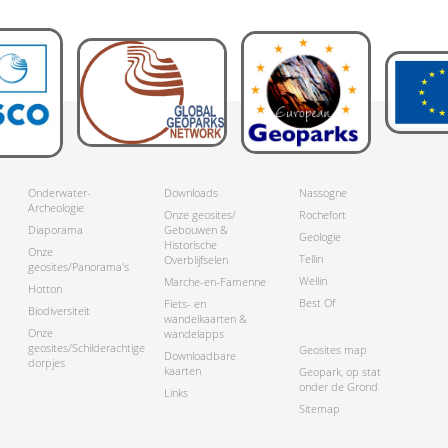
Onderwater-
Downloads
Nassogne
Archeologie
Onze geosites/
Rochefort
Diaporama
Gebouwen &
Geologie
Historische
Onze
Tellin
Overblijfselen
geosites/Panorama's
Wellin
Marche-en-Famenne
Hotton
Best Of
Fiets- en
Biodiversiteit
wandelkaarten &
Onze
wandelapps
geosites/Schilderachtige
Geosites map
Downloadbare
dorpjes
kaarten
Geopark, op stat
onder de Grond
Links
Sitemap