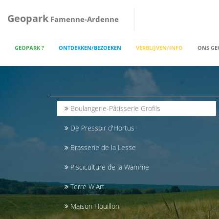
Geopark
Famenne-Ardenne
GEOPARK ?
ONTDEKKEN/BEZOEKEN
VERBLIJVEN/INFO
ONS GE
Boulangerie-Pâtisserie Grofils
De Pressoir d'Hortus
Brasserie de la Lesse
Pisciculture de la Wamme
Terre W'Art
Maison Houillon