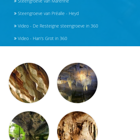
Steengroeve van Marenne
Steengroeve van Préalle - Heyd
Video - De Resteigne steengroeve in 360
Video - Han's Grot in 360