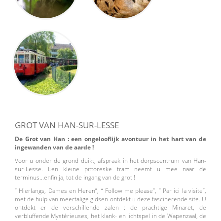
GROT VAN HAN-SUR-LESSE
De Grot van Han : een ongelooflijk avontuur in het hart van de
ingewanden van de aarde !
Voor u onder de grond duikt, afspraak in het dorpscentrum van Han-
sur-Lesse. Een kleine pittoreske tram neemt u mee naar de
terminus...enfin ja, tot de ingang van de grot !
“ Hierlangs, Dames en Heren”, “ Follow me please”, “ Par ici la visite”,
met de hulp van meertalige gidsen ontdekt u deze fascinerende site. U
ontdekt er de verschillende zalen : de prachtige Minaret, de
verbluffende Mystérieuses, het klank- en lichtspel in de Wapenzaal, de