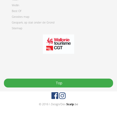
Wellin
Best Of
Geosites map
Geopark, op stat onder de Grond
Sitemap
Top
© 2016 \ Design/Dev
Scalp
.be