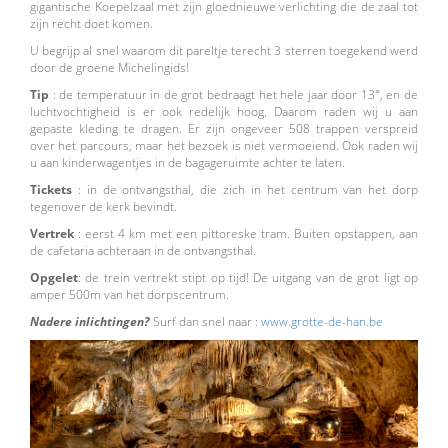
gigantische Koepelzaal met zijn gloednieuwe verlichting die de zaal tot
zijn recht doet komen.
U begrijp al snel waarom dit pareltje terecht 3 sterren toegekend werd
door de groene Michelingids!
Tip
: de temperatuur in de grot bedraagt het hele jaar door 13°, en de
luchtvochtigheid is er ook redelijk hoog. Daarom raden wij u aan
gepaste kleding te dragen. Er zijn ongeveer 508 trappen verspreid
over het parcours, maar het bezoek is niet vermoeiend. Ook raden wij
u aan kinderwagentjes in de bagageruimte achter te laten.
Tickets
: in de ontvangsthal, die zich in het centrum van het dorp
tegenover de kerk bevindt.
Vertrek
: eerst 4 km met een pittoreske tram. Buiten opstappen, aan
de cafetaria achteraan in de ontvangsthal.
Opgelet
: de trein vertrekt stipt op tijd! De uitgang van de grot ligt op
amper 500m van het dorpscentrum.
Nadere inlichtingen?
Surf dan snel naar :
www.grotte-de-han.be