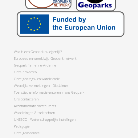
Wat is een Geopark nu eigenlijk?
Europees en wereldwijd Geopark netwerk
Geopark Famenne-Ardenne
Onze projecten:
Onze gedrags- en wandelcode
Wettelijke vermeldingen - Disclaimer
Toeristische informatiekantoren in ons Geopark
Ons contacteren
Accommodatie/Restaurants
Wandelingen & trektochten
UNESCO - Wetenschappelijke instellingen
Pedagogie
Onze gemeentes