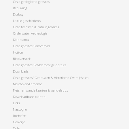
Onze geologische geosites
Beauraing
Durbuy
Lokale geschiedenis
Onze toerisme & natuur geosites
Onderwater-Archeologie
Diaporama
Onze geosites/Panorama's
Hotton
Biodiversiteit
Onze geosites/Schilderachtige dorpjes
Downloads
Onze geosites/ Gebouwen & Historische Overblijfselen
Marche-en-Famenne
Fiets- en wandelkaarten & wandelapps
Downloadbare kaarten
Links
Nassogne
Rochefort
Geologie
Tellin