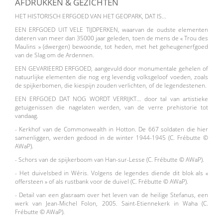
AFDRUKKEN & GEZICHTEN
HET HISTORISCH ERFGOED VAN HET GEOPARK, DAT IS...
EEN ERFGOED UIT VELE TIJDPERKEN, waarvan de oudste elementen
dateren van meer dan 35000 jaar geleden, toen de mens de « Trou des
Maulins » (dwergen) bewoonde, tot heden, met het geheugenerfgoed
van de Slag om de Ardennen.
EEN GEVARIEERD ERFGOED, aangevuld door monumentale gehelen of
natuurlijke elementen die nog erg levendig volksgeloof voeden, zoals
de spijkerbomen, die kiespijn zouden verlichten, of de legendestenen.
EEN ERFGOED DAT NOG WORDT VERRIJKT... door tal van artistieke
getuigenissen die nagelaten werden, van de verre prehistorie tot
vandaag.
- Kerkhof van de Commonwealth in Hotton. De 667 soldaten die hier
samenliggen, werden gedood in de winter 1944-1945 (C. Frébutte ©
AWaP).
- Schors van de spijkerboom van Han-sur-Lesse (C. Frébutte © AWaP).
- Het duivelsbed in Wéris. Volgens de legendes diende dit blok als «
offersteen » of als rustbank voor de duivel (C. Frébutte © AWaP).
- Detail van een glasraam over het leven van de heilige Stefanus, een
werk van Jean-Michel Folon, 2005. Saint-Etiennekerk in Waha (C.
Frébutte © AWaP).