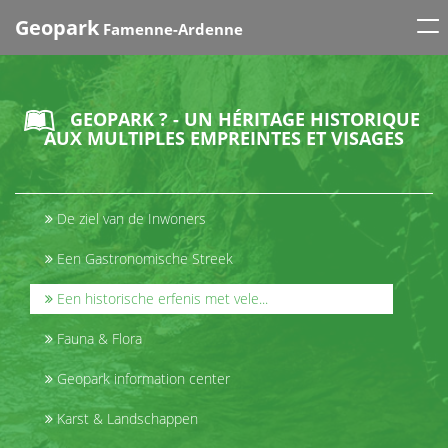
Tog
Geopark
Famenne-Ardenne
nav
GEOPARK ? - UN HÉRITAGE HISTORIQUE
AUX MULTIPLES EMPREINTES ET VISAGES
De ziel van de Inwoners
Een Gastronomische Streek
Een historische erfenis met vele...
Fauna & Flora
Geopark information center
Karst & Landschappen