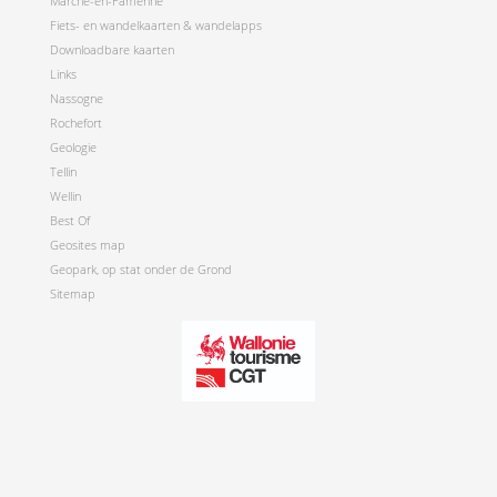
Marche-en-Famenne
Fiets- en wandelkaarten & wandelapps
Downloadbare kaarten
Links
Nassogne
Rochefort
Geologie
Tellin
Wellin
Best Of
Geosites map
Geopark, op stat onder de Grond
Sitemap