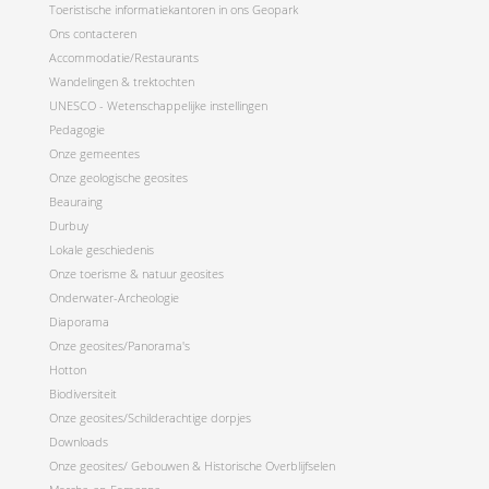
Toeristische informatiekantoren in ons Geopark
Ons contacteren
Accommodatie/Restaurants
Wandelingen & trektochten
UNESCO - Wetenschappelijke instellingen
Pedagogie
Onze gemeentes
Onze geologische geosites
Beauraing
Durbuy
Lokale geschiedenis
Onze toerisme & natuur geosites
Onderwater-Archeologie
Diaporama
Onze geosites/Panorama's
Hotton
Biodiversiteit
Onze geosites/Schilderachtige dorpjes
Downloads
Onze geosites/ Gebouwen & Historische Overblijfselen