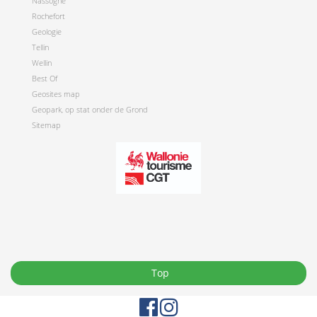
Nassogne
Rochefort
Geologie
Tellin
Wellin
Best Of
Geosites map
Geopark, op stat onder de Grond
Sitemap
Top