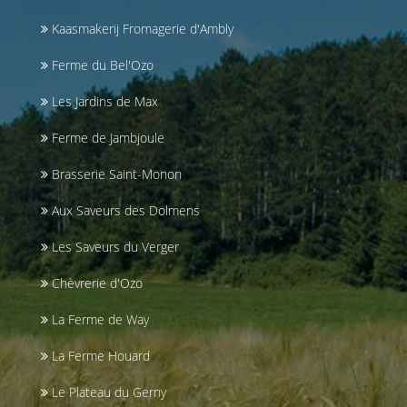
Kaasmakerij Fromagerie d'Ambly
Ferme du Bel'Ozo
Les Jardins de Max
Ferme de Jambjoule
Brasserie Saint-Monon
Aux Saveurs des Dolmens
Les Saveurs du Verger
Chèvrerie d'Ozo
La Ferme de Way
La Ferme Houard
Le Plateau du Gerny