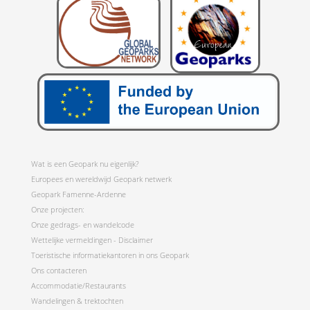
Wat is een Geopark nu eigenlijk?
Europees en wereldwijd Geopark netwerk
Geopark Famenne-Ardenne
Onze projecten:
Onze gedrags- en wandelcode
Wettelijke vermeldingen - Disclaimer
Toeristische informatiekantoren in ons Geopark
Ons contacteren
Accommodatie/Restaurants
Wandelingen & trektochten