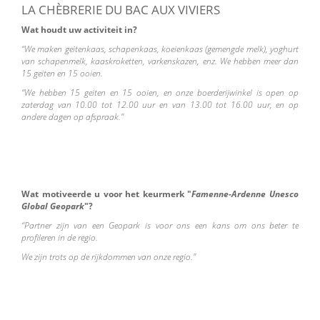
LA CHÈBRERIE DU BAC AUX VIVIERS
Wat houdt uw activiteit in?
“We maken geitenkaas, schapenkaas, koeienkaas (gemengde melk), yoghurt
van schapenmelk, kaaskroketten, varkenskazen, enz. We hebben meer dan
15 geiten en 15 ooien.
“We hebben 15 geiten en 15 ooien, en onze boerderijwinkel is open op
zaterdag van 10.00 tot 12.00 uur en van 13.00 tot 16.00 uur, en op
andere dagen op afspraak."
Wat motiveerde u voor het keurmerk "
Famenne-Ardenne Unesco
Global Geopark
"?
“Partner zijn van een Geopark is voor ons een kans om ons beter te
profileren in de regio.
We zijn trots op de rijkdommen van onze regio."