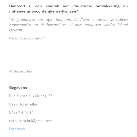
Hanteert u een aanpak van duurzame ontwikkeling en
milieuverantwoordelijke werkwijzen?
“We produceren ons eigen hooi om de dieren te voeren, we hebben
zonnepanelen op de boerderij en al onze producten worden lokaal
verkocht.
We sorteren ons afval."
Nathalie Schul
Gegevens
:
Rue du bac aux viviers, 23
6927 Bure/Tellin
0455/14.16.14
nathalie.schul@gmail.com
Facebook