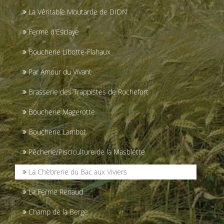
La Véritable Moutarde de DION
Ferme d'Esclaye
Boucherie Libotte-Flahaux
Par Amour du Vivant
Brasserie des Trappistes de Rochefort
Boucherie Magerotte
Boucherie Lambot
Pêcherie/Pisciculture de la Masblette
La Chèbrerie du Bac aux Viviers
La Ferme Renaud
Champ de la Berge