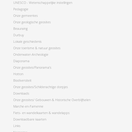
UNESCO - Wetenschappelijke instellingen
Pedagogie
Onze gemeentes
Onze geologische geosites
Beauraing
Durbuy
Lokale geschiedenis
Onze toerisme & natuur geosites
Onderwater-Archeologie
Diaporama
Onze geosites/Panorama's
Hotton
Biodiversiteit
Onze geosites/Schilderachtige dorpjes
Downloads
Onze geosites/ Gebouwen & Historische Overblijfselen
Marche-en-Famenne
Fiets- en wandelkaarten & wandelapps
Downloadbare kaarten
Links