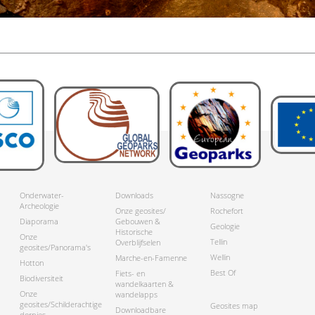
Onderwater-
Downloads
Nassogne
Archeologie
Onze geosites/
Rochefort
Diaporama
Gebouwen &
Geologie
Historische
Onze
Tellin
Overblijfselen
geosites/Panorama's
Wellin
Marche-en-Famenne
Hotton
Best Of
Fiets- en
Biodiversiteit
wandelkaarten &
Onze
wandelapps
geosites/Schilderachtige
Geosites map
Downloadbare
dorpjes