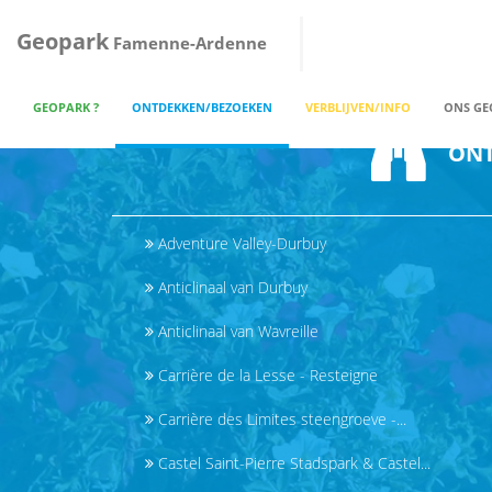
Geopark
Famenne-Ardenne
GEOPARK ?
ONTDEKKEN/BEZOEKEN
VERBLIJVEN/INFO
ONS GE
ONT
Adventure Valley-Durbuy
Anticlinaal van Durbuy
Anticlinaal van Wavreille
Carrière de la Lesse - Resteigne
Carrière des Limites steengroeve -...
Castel Saint-Pierre Stadspark & Castel...