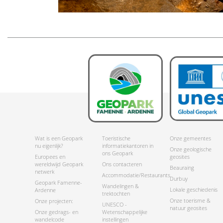
Wat is een Geopark
Toeristische
Onze gemeentes
nu eigenlijk?
informatiekantoren in
Onze geologische
ons Geopark
Europees en
geosites
wereldwijd Geopark
Ons contacteren
Beauraing
netwerk
Accommodatie/Restaurants
Durbuy
Geopark Famenne-
Wandelingen &
Lokale geschiedenis
Ardenne
trektochten
Onze toerisme &
Onze projecten:
UNESCO -
natuur geosites
Onze gedrags- en
Wetenschappelijke
wandelcode
instellingen