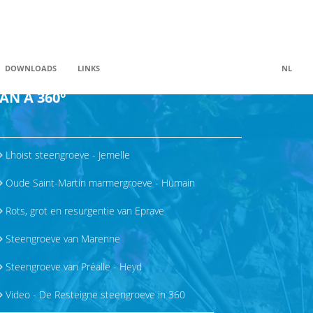
DOWNLOADS
LINKS
NL
AN À 360°
Lhoist steengroeve - Jemelle
Oude Saint-Martin marmergroeve - Humain
Rots, grot en resurgentie van Eprave
Steengroeve van Marenne
Steengroeve van Préalle - Heyd
Video - De Resteigne steengroeve in 360