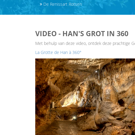
De Renissart Rotsen
VIDEO - HAN'S GROT IN 360
Met behulp van deze video, ontdek deze prachtige G
La Grotte de Han à 360°