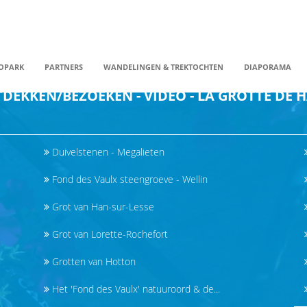
OPARK
PARTNERS
WANDELINGEN & TREKTOCHTEN
DIAPORAMA
DEKKEN/BEZOEKEN - VIDÉO - LA GROTTE DE H
Duivelstenen - Megalieten
Fond des Vaulx steengroeve - Wellin
Grot van Han-sur-Lesse
Grot van Lorette-Rochefort
Grotten van Hotton
Het 'Fond des Vaulx' natuuroord & de...