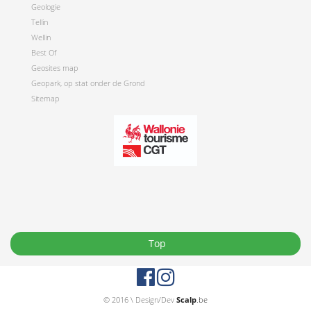
Geologie
Tellin
Wellin
Best Of
Geosites map
Geopark, op stat onder de Grond
Sitemap
Top
© 2016 \ Design/Dev
Scalp
.be