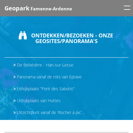
Tog
Geopark
Famenne-Ardenne
nav
ONTDEKKEN/BEZOEKEN - ONZE
GEOSITES/PANORAMA'S
De Belvédère - Han-sur-Lesse
Panorama vanaf de rots van Eprave
Uitkijkplaats "Font des Sabotis"
Uitkijkplaats van Huttes
Uitzichtpunt vanaf de 'Rocher à pic'...