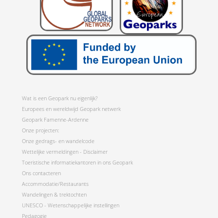
Wat is een Geopark nu eigenlijk?
Europees en wereldwijd Geopark netwerk
Geopark Famenne-Ardenne
Onze projecten:
Onze gedrags- en wandelcode
Wettelijke vermeldingen - Disclaimer
Toeristische informatiekantoren in ons Geopark
Ons contacteren
Accommodatie/Restaurants
Wandelingen & trektochten
UNESCO - Wetenschappelijke instellingen
Pedagogie