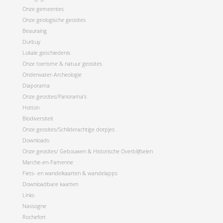
Onze gemeentes
Onze geologische geosites
Beauraing
Durbuy
Lokale geschiedenis
Onze toerisme & natuur geosites
Onderwater-Archeologie
Diaporama
Onze geosites/Panorama's
Hotton
Biodiversiteit
Onze geosites/Schilderachtige dorpjes
Downloads
Onze geosites/ Gebouwen & Historische Overblijfselen
Marche-en-Famenne
Fiets- en wandelkaarten & wandelapps
Downloadbare kaarten
Links
Nassogne
Rochefort