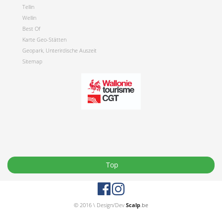
Tellin
Wellin
Best Of
Karte Geo-Stätten
Geopark, Unterirdische Auszeit
Sitemap
Top
© 2016 \ Design/Dev
Scalp
.be