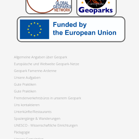
Allgemeine Angaben über Geopark
Europäische und Weltweite Geopark-Netze
Geopark Famenne-Ardenne
Unsere Aufgaben
Gute Praktiken
Gute Praktiken
Fremdenverkehrsbüros in unserem Geopark
Uns kontaktieren
Unterkünfte/Restaurants
Spaziergänge & Wanderungen
UNESCO - Wissenschaftliche Einrichtungen
Pädagogie
Unsere Gemeinden