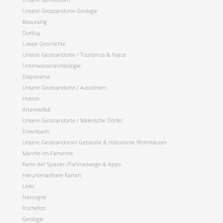
Unsere Geostandorte Geologie
Beauraing
Durbuy
Lokale Geschichte
Unsere Geostandorte / Tourismus & Natur
Unterwasserarchäologie
Diaporama
Unsere Geostandorte / Aussichten
Hotton
Artenvielfalt
Unsere Geostandorte / Malerische Dörfer
Downloads
Unsere Geostandorte/ Gebäude & Historische Wohnhäuser
Marche-en-Famenne
Karte der Spazier-/Fahrradwege & Apps
Herunterladbare Karten
Links
Nassogne
Rochefort
Geologie