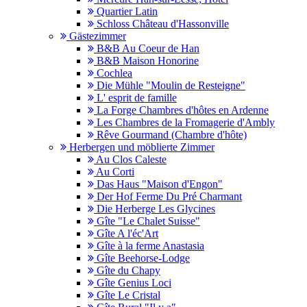
Quartier Latin
Schloss Château d'Hassonville
Gästezimmer
B&B Au Coeur de Han
B&B Maison Honorine
Cochlea
Die Mühle "Moulin de Resteigne"
L' esprit de famille
La Forge Chambres d'hôtes en Ardenne
Les Chambres de la Fromagerie d'Ambly
Rêve Gourmand (Chambre d'hôte)
Herbergen und möblierte Zimmer
Au Clos Caleste
Au Corti
Das Haus "Maison d'Engon"
Der Hof Ferme Du Pré Charmant
Die Herberge Les Glycines
Gîte "Le Chalet Suisse"
Gîte A l'éc'Art
Gîte à la ferme Anastasia
Gîte Beehorse-Lodge
Gîte du Chapy
Gîte Genius Loci
Gîte Le Cristal