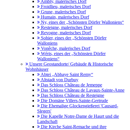
Ambly, malerisches Dorf
Froidlieu, malerisches Dorf
Grune, malerisches Dorf
Humain, malerisches Dorf
Ny, eines der „Schönsten Dörfer Walloniens“
Resteigne, malerisches Dorf
Revogne, malerisches Dorf
Sohier, eines der „Schönsten Dörfer
Walloniens
Vonêche, malerisches Dorf
Wéris, eines der „Schönsten Dörfer
Walloniens“
Unsere Geostandorte/ Gebäude & Historische
Wohnhäuser
Abtei „Abbaye Saint Remy“
Altstadt von Durbuy
Das Schloss Château de Jemeppe
Das Schloss Château de Lavaux-Sainte-Anne
Das Schloss Château de Resteigne
Die Domäne Villers-Sainte-Gertrude
Die Ehemalige Glockengießerei 'Causard-
Slegers'
Die Kapelle Notre-Dame de Haurt und die
Landschaft
Die Kirche Saint-Remache und ihre