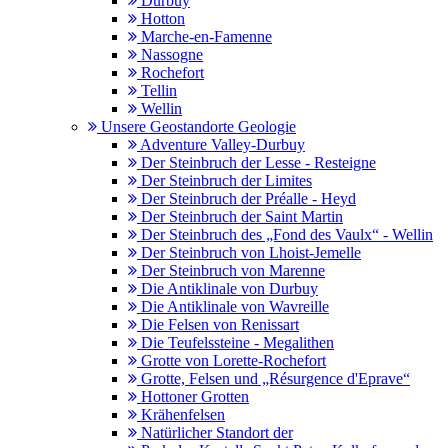
Durbuy
Hotton
Marche-en-Famenne
Nassogne
Rochefort
Tellin
Wellin
Unsere Geostandorte Geologie
Adventure Valley-Durbuy
Der Steinbruch der Lesse - Resteigne
Der Steinbruch der Limites
Der Steinbruch der Préalle - Heyd
Der Steinbruch der Saint Martin
Der Steinbruch des „Fond des Vaulx“ - Wellin
Der Steinbruch von Lhoist-Jemelle
Der Steinbruch von Marenne
Die Antiklinale von Durbuy
Die Antiklinale von Wavreille
Die Felsen von Renissart
Die Teufelssteine - Megalithen
Grotte von Lorette-Rochefort
Grotte, Felsen und „Résurgence d'Eprave“
Hottoner Grotten
Krähenfelsen
Natürlicher Standort der