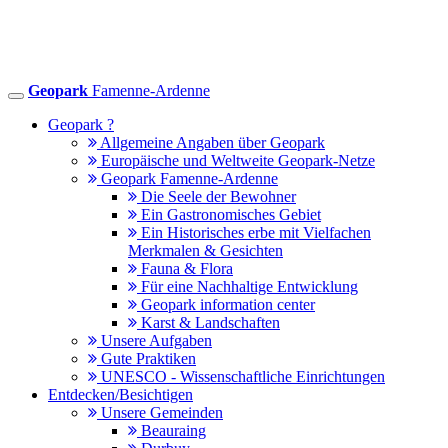
Geopark
Famenne-Ardenne
Toggle
navigation
Geopark ?
Allgemeine Angaben über Geopark
Europäische und Weltweite Geopark-Netze
Geopark Famenne-Ardenne
Die Seele der Bewohner
Ein Gastronomisches Gebiet
Ein Historisches erbe mit Vielfachen
Merkmalen & Gesichten
Fauna & Flora
Für eine Nachhaltige Entwicklung
Geopark information center
Karst & Landschaften
Unsere Aufgaben
Gute Praktiken
UNESCO - Wissenschaftliche Einrichtungen
Entdecken/Besichtigen
Unsere Gemeinden
Beauraing