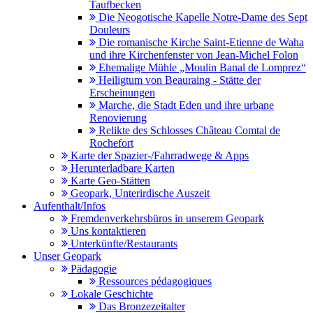
Taufbecken
Die Neogotische Kapelle Notre-Dame des Sept
Douleurs
Die romanische Kirche Saint-Etienne de Waha
und ihre Kirchenfenster von Jean-Michel Folon
Ehemalige Mühle „Moulin Banal de Lomprez“
Heiligtum von Beauraing - Stätte der
Erscheinungen
Marche, die Stadt Eden und ihre urbane
Renovierung
Relikte des Schlosses Château Comtal de
Rochefort
Karte der Spazier-/Fahrradwege & Apps
Herunterladbare Karten
Karte Geo-Stätten
Geopark, Unterirdische Auszeit
Aufenthalt/Infos
Fremdenverkehrsbüros in unserem Geopark
Uns kontaktieren
Unterkünfte/Restaurants
Unser Geopark
Pädagogie
Ressources pédagogiques
Lokale Geschichte
Das Bronzezeitalter