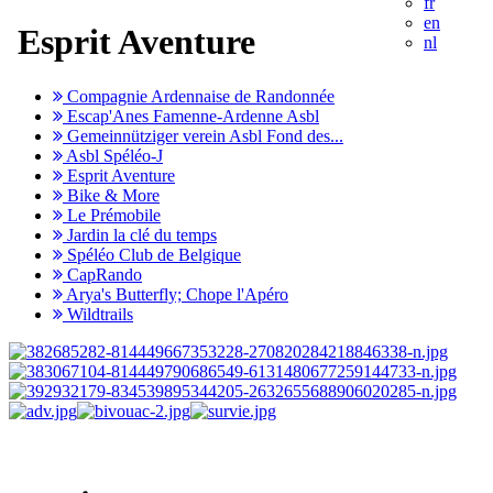
fr
en
Esprit Aventure
nl
Compagnie Ardennaise de Randonnée
Escap'Anes Famenne-Ardenne Asbl
Gemeinnütziger verein Asbl Fond des...
Asbl Spéléo-J
Esprit Aventure
Bike & More
Le Prémobile
Jardin la clé du temps
Spéléo Club de Belgique
CapRando
Arya's Butterfly; Chope l'Apéro
Wildtrails