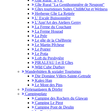
Gîte Rural "Il y a"
Gîte Rural "La Gentihommière de Neupont"
Gîtes touristiques Suites Chill&Out et Welness
Herberge Gîte La Retirée
L' Escale Buissonnière
L'App'Art des Ateliers Gerny
La Ferme du Couchant
La Ferme Hourad
La Prée
Le gîte de la ChéBrerie
Le Martin Pêcheur
Le Poirier
Le Potia
Loft du Presbytère
PIRALFAU I et II Gîtes
Wild Cube Durbuy
Wanderhütten & sozialer Tourismus
Die Domäne Villers-Sainte-Getrude
Kaleo Han
Le Mont des Pins
Ferienanlagen & Dörfer
Campingplatz
Camping des Rochers du Glawan
Camping Le Pirot
Camping Pont de Deulin