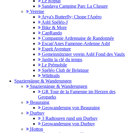
Le Roptai
Sandaya Camping Parc La Clusure
Vereine
Arya's Butterfly; Chope l'Apéro
Asbl Spéléo-J
Bike & More
CapRando
Compagnie Ardennaise de Randonnée
Escap'Anes Famenne-Ardenne Asbl
Esprit Aventure
Gemeinnütziger verein Asbl Fond des Vaulx
Jardin la clé du temps
Le Prémobile
Spéléo Club de Belgique
Wildtrails
Spaziergänge & Wanderungen
Spaziergänge & Wanderungen
GR Tour de la Famenne im Herzen des
Geoparks
Beauraing
Geowanderung von Beauraing
Durbuy
3 Radtouren rund um Durbuy
Geowanderung von Durbuy
Hotton