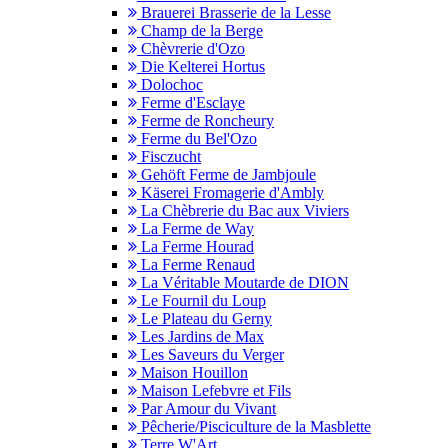
Brauerei Brasserie de la Lesse
Champ de la Berge
Chèvrerie d'Ozo
Die Kelterei Hortus
Dolochoc
Ferme d'Esclaye
Ferme de Roncheury
Ferme du Bel'Ozo
Fisczucht
Gehöft Ferme de Jambjoule
Käserei Fromagerie d'Ambly
La Chèbrerie du Bac aux Viviers
La Ferme de Way
La Ferme Hourad
La Ferme Renaud
La Véritable Moutarde de DION
Le Fournil du Loup
Le Plateau du Gerny
Les Jardins de Max
Les Saveurs du Verger
Maison Houillon
Maison Lefebvre et Fils
Par Amour du Vivant
Pêcherie/Pisciculture de la Masblette
Terre W'Art