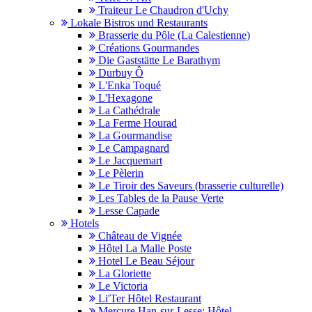
Traiteur Le Chaudron d'Uchy
Lokale Bistros und Restaurants
Brasserie du Pôle (La Calestienne)
Créations Gourmandes
Die Gaststätte Le Barathym
Durbuy Ô
L'Enka Toqué
L'Hexagone
La Cathédrale
La Ferme Hourad
La Gourmandise
Le Campagnard
Le Jacquemart
Le Pèlerin
Le Tiroir des Saveurs (brasserie culturelle)
Les Tables de la Pause Verte
Lesse Capade
Hotels
Château de Vignée
Hôtel La Malle Poste
Hotel Le Beau Séjour
La Gloriette
Le Victoria
Li'Ter Hôtel Restaurant
Mercure Han-sur-Lesse; Hôtel