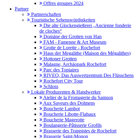
Offres groupes 2024
Partner
Partnerschaften
Touristische Sehenswürdigkeiten
Die alte Glockengießerei „Ancienne fonderie
de cloches“
Domäne der Grotten von Han
FAM - Famenne & Art Museum
Grotte de Lorette - Rochefort
Haus der Megalithe (Maison des Mégalithes)
Hottoner Grotten
Malagne, Archäopark Rochefort
Parc des Topiaires
RIVEO, Das Auswertzentrum Des Flüsschens
Rochefort City Tour
Schloss
Lokale Produzenten & Handwerker
Atelier de la Fromagerie du Samson
Aux Saveurs des Dolmens
Boucherie Lambot
Boucherie Libotte-Flahaux
Boucherie Magerotte
Boulangerie-Pâtisserie Grofils
Brasserie des Trappistes de Rochefort
Brasserie Saint-Monon