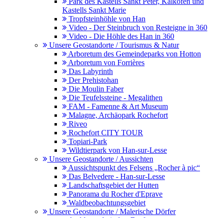
Park des Kastells Sankt Peter, Kalkofen und
Kastells Sankt Marie
Tropfsteinhöhle von Han
Video - Der Steinbruch von Resteigne in 360
Video - Die Höhle des Han in 360
Unsere Geostandorte / Tourismus & Natur
Arboretum des Gemeindeparks von Hotton
Arboretum von Forrières
Das Labyrinth
Der Prehistohan
Die Moulin Faber
Die Teufelssteine - Megalithen
FAM - Famenne & Art Museum
Malagne, Archäopark Rochefort
Riveo
Rochefort CITY TOUR
Topiari-Park
Wildtierpark von Han-sur-Lesse
Unsere Geostandorte / Aussichten
Aussichtspunkt des Felsens „Rocher à pic“
Das Belvedere - Han-sur-Lesse
Landschaftsgebiet der Hutten
Panorama du Rocher d'Eprave
Waldbeobachtungsgebiet
Unsere Geostandorte / Malerische Dörfer