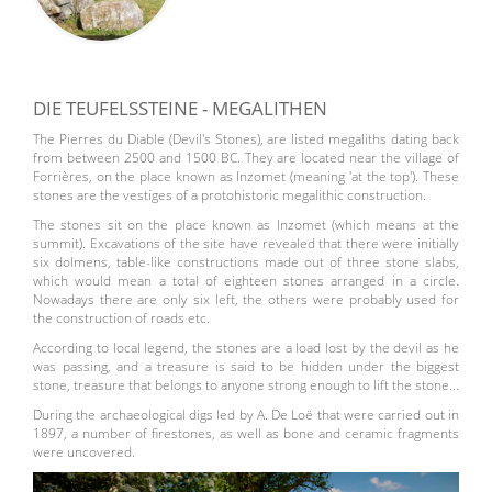
DIE TEUFELSSTEINE - MEGALITHEN
The Pierres du Diable (Devil's Stones), are listed megaliths dating back
from between 2500 and 1500 BC. They are located near the village of
Forrières, on the place known as Inzomet (meaning 'at the top'). These
stones are the vestiges of a protohistoric megalithic construction.
The stones sit on the place known as Inzomet (which means at the
summit). Excavations of the site have revealed that there were initially
six dolmens, table-like constructions made out of three stone slabs,
which would mean a total of eighteen stones arranged in a circle.
Nowadays there are only six left, the others were probably used for
the construction of roads etc.
According to local legend, the stones are a load lost by the devil as he
was passing, and a treasure is said to be hidden under the biggest
stone, treasure that belongs to anyone strong enough to lift the stone...
During the archaeological digs led by A. De Loë that were carried out in
1897, a number of firestones, as well as bone and ceramic fragments
were uncovered.