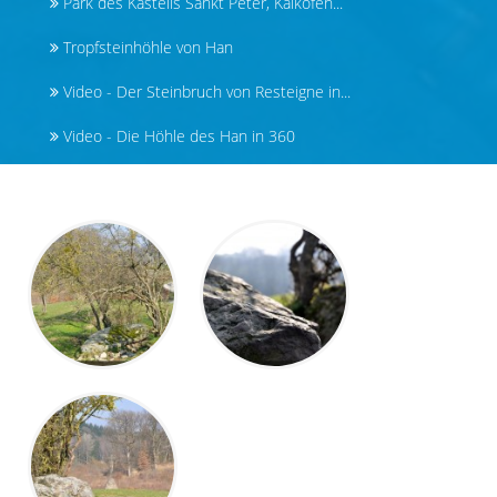
Park des Kastells Sankt Peter, Kalkofen...
Tropfsteinhöhle von Han
Video - Der Steinbruch von Resteigne in...
Video - Die Höhle des Han in 360