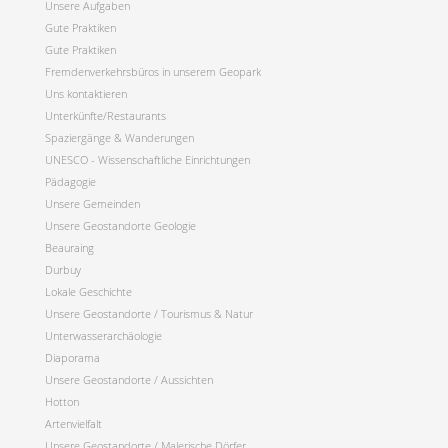
Unsere Aufgaben
Gute Praktiken
Gute Praktiken
Fremdenverkehrsbüros in unserem Geopark
Uns kontaktieren
Unterkünfte/Restaurants
Spaziergänge & Wanderungen
UNESCO - Wissenschaftliche Einrichtungen
Pädagogie
Unsere Gemeinden
Unsere Geostandorte Geologie
Beauraing
Durbuy
Lokale Geschichte
Unsere Geostandorte / Tourismus & Natur
Unterwasserarchäologie
Diaporama
Unsere Geostandorte / Aussichten
Hotton
Artenvielfalt
Unsere Geostandorte / Malerische Dörfer