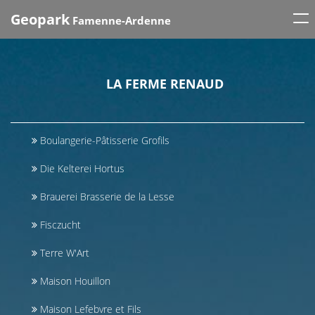
Tog
Geopark
Famenne-Ardenne
nav
LA FERME RENAUD
Boulangerie-Pâtisserie Grofils
Die Kelterei Hortus
Brauerei Brasserie de la Lesse
Fisczucht
Terre W'Art
Maison Houillon
Maison Lefebvre et Fils