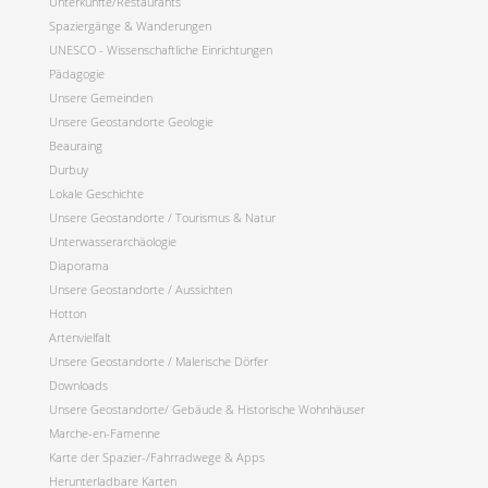
Unterkünfte/Restaurants
Spaziergänge & Wanderungen
UNESCO - Wissenschaftliche Einrichtungen
Pädagogie
Unsere Gemeinden
Unsere Geostandorte Geologie
Beauraing
Durbuy
Lokale Geschichte
Unsere Geostandorte / Tourismus & Natur
Unterwasserarchäologie
Diaporama
Unsere Geostandorte / Aussichten
Hotton
Artenvielfalt
Unsere Geostandorte / Malerische Dörfer
Downloads
Unsere Geostandorte/ Gebäude & Historische Wohnhäuser
Marche-en-Famenne
Karte der Spazier-/Fahrradwege & Apps
Herunterladbare Karten