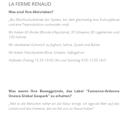
LA FERME RENAUD
Was sind Ihre Aktivitäten?
„Bio-Mischkulturbetrieb (ein System, bei dem gleichzeitig eine Kulturpflanze
und eine Tierproduktion vorhanden sind).
Wir haben 60 Rinder (Blonde d'Aquitaine), 30 Schweine, 80 Legehennen und
100 Hühner.
Wir verarbeiten Kuhmilch zu Joghurt, Sahne, Quark und Butter.
Wir bieten Fleischpakete (Rind, Schwein, Geflügel) an.
Hofladen (Freitag 15:30-19:00 Uhr und Samstag 9:00-13:00 Uhr)“.
Was waren Ihre Beweggründe, das Label "Famenne-Ardenne
Unesco Global Geopark" zu erhalten?
„Weil es die Menschen näher an die Natur bringt. Ich lege viel Wert auf das
Lokale und das Interesse, das wir bei uns zu Hause haben“.