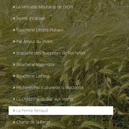
La Véritable Moutarde de DION
Ferme d'Esclaye
Boucherie Libotte-Flahaux
Par Amour du Vivant
Brasserie des Trappistes de Rochefort
Boucherie Magerotte
Boucherie Lambot
Pêcherie/Pisciculture de la Masblette
La Chèbrerie du Bac aux Viviers
La Ferme Renaud
Champ de la Berge