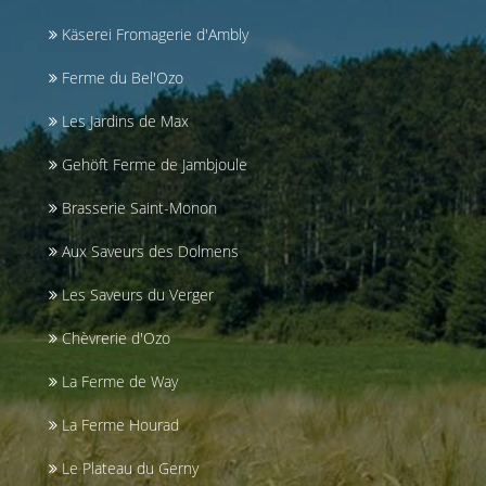
Käserei Fromagerie d'Ambly
Ferme du Bel'Ozo
Les Jardins de Max
Gehöft Ferme de Jambjoule
Brasserie Saint-Monon
Aux Saveurs des Dolmens
Les Saveurs du Verger
Chèvrerie d'Ozo
La Ferme de Way
La Ferme Hourad
Le Plateau du Gerny