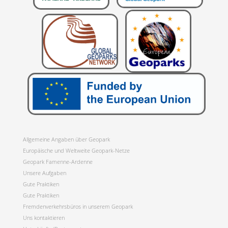
Allgemeine Angaben über Geopark
Europäische und Weltweite Geopark-Netze
Geopark Famenne-Ardenne
Unsere Aufgaben
Gute Praktiken
Gute Praktiken
Fremdenverkehrsbüros in unserem Geopark
Uns kontaktieren