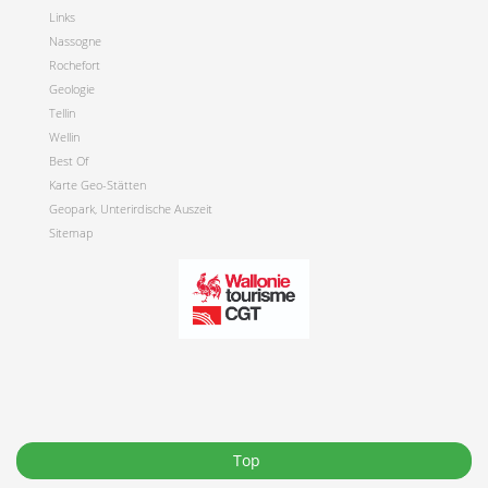
Links
Nassogne
Rochefort
Geologie
Tellin
Wellin
Best Of
Karte Geo-Stätten
Geopark, Unterirdische Auszeit
Sitemap
Top