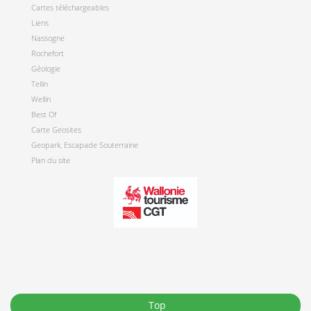
Cartes téléchargeables
Liens
Nassogne
Rochefort
Géologie
Tellin
Wellin
Best Of
Carte Geosites
Geopark, Escapade Souterraine
Plan du site
Top