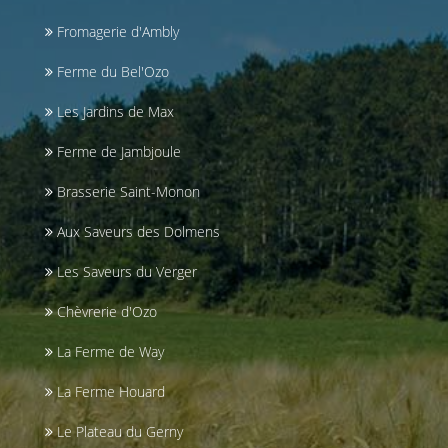
Fromagerie d'Ambly
Ferme du Bel'Ozo
Les Jardins de Max
Ferme de Jambjoule
Brasserie Saint-Monon
Aux Saveurs des Dolmens
Les Saveurs du Verger
Chèvrerie d'Ozo
La Ferme de Way
La Ferme Houard
Le Plateau du Gerny