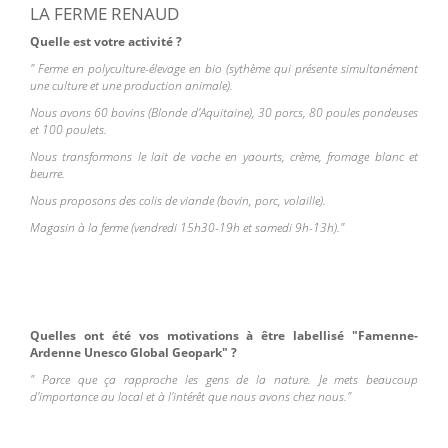
LA FERME RENAUD
Quelle est votre activité ?
" Ferme en polyculture-élevage en bio (sythème qui présente simultanément
une culture et une production animale).
Nous avons 60 bovins (Blonde d'Aquitaine), 30 porcs, 80 poules pondeuses
et 100 poulets.
Nous transformons le lait de vache en yaourts, crème, fromage blanc et
beurre.
Nous proposons des colis de viande (bovin, porc, volaille).
Magasin à la ferme (vendredi 15h30-19h et samedi 9h-13h)."
Quelles ont été vos motivations à être labellisé "Famenne-
Ardenne Unesco Global Geopark" ?
" Parce que ça rapproche les gens de la nature. Je mets beaucoup
d'importance au local et à l'intérêt que nous avons chez nous."