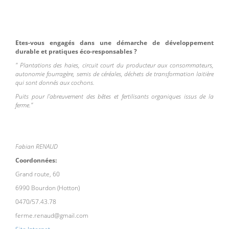
Etes-vous engagés dans une démarche de développement
durable et pratiques éco-responsables ?
" Plantations des haies, circuit court du producteur aux consommateurs,
autonomie fourragère, semis de céréales, déchets de transformation laitière
qui sont donnés aux cochons.
Puits pour l'abreuvement des bêtes et fertilisants organiques issus de la
ferme."
Fabian RENAUD
Coordonnées:
Grand route, 60
6990 Bourdon (Hotton)
0470/57.43.78
ferme.renaud@gmail.com