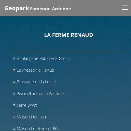
Tog
Geopark
Famenne-Ardenne
nav
LA FERME RENAUD
Boulangerie-Pâtisserie Grofils
Le Pressoir d'Hortus
Brasserie de la Lesse
Pisciculture de la Wamme
Terre W'Art
Maison Houillon
Maison Lefebvre et Fils