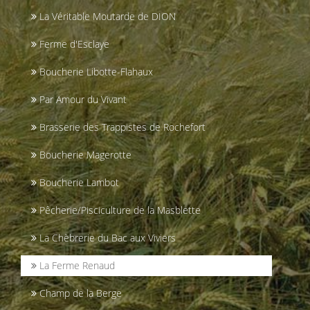
La Véritable Moutarde de DION
Ferme d'Esclaye
Boucherie Libotte-Flahaux
Par Amour du Vivant
Brasserie des Trappistes de Rochefort
Boucherie Magerotte
Boucherie Lambot
Pêcherie/Pisciculture de la Masblette
La Chèbrerie du Bac aux Viviers
La Ferme Renaud
Champ de la Berge