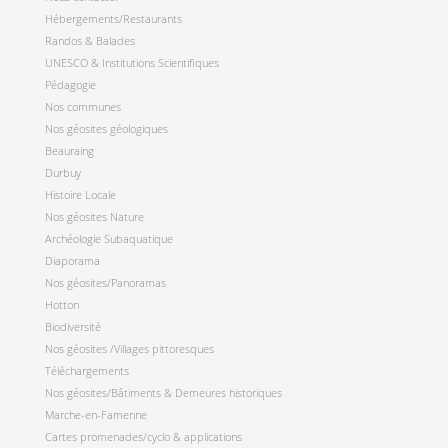
Hébergements/Restaurants
Randos & Balades
UNESCO & Institutions Scientifiques
Pédagogie
Nos communes
Nos géosites géologiques
Beauraing
Durbuy
Histoire Locale
Nos géosites Nature
Archéologie Subaquatique
Diaporama
Nos géosites/Panoramas
Hotton
Biodiversité
Nos géosites /Villages pittoresques
Téléchargements
Nos géosites/Bâtiments & Demeures historiques
Marche-en-Famenne
Cartes promenades/cyclo & applications