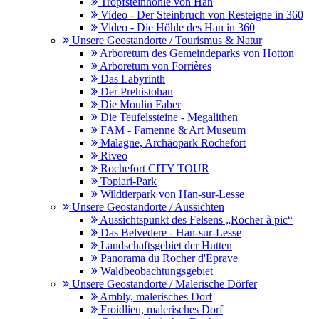
Tropfsteinhöhle von Han
Video - Der Steinbruch von Resteigne in 360
Video - Die Höhle des Han in 360
Unsere Geostandorte / Tourismus & Natur
Arboretum des Gemeindeparks von Hotton
Arboretum von Forrières
Das Labyrinth
Der Prehistohan
Die Moulin Faber
Die Teufelssteine - Megalithen
FAM - Famenne & Art Museum
Malagne, Archäopark Rochefort
Riveo
Rochefort CITY TOUR
Topiari-Park
Wildtierpark von Han-sur-Lesse
Unsere Geostandorte / Aussichten
Aussichtspunkt des Felsens „Rocher à pic“
Das Belvedere - Han-sur-Lesse
Landschaftsgebiet der Hutten
Panorama du Rocher d'Eprave
Waldbeobachtungsgebiet
Unsere Geostandorte / Malerische Dörfer
Ambly, malerisches Dorf
Froidlieu, malerisches Dorf