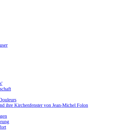
user
s'
schaft
Douleurs
d ihre Kirchenfenster von Jean-Michel Folon
ngen
erung
ort