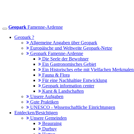
Geopark
Famenne-Ardenne
Toggle
navigation
Geopark ?
Allgemeine Angaben über Geopark
Europäische und Weltweite Geopark-Netze
Geopark Famenne-Ardenne
Die Seele der Bewohner
Ein Gastronomisches Gebiet
Ein Historisches erbe mit Vielfachen Merkmale
Fauna & Flora
Für eine Nachhaltige Entwicklung
Geopark information center
Karst & Landschaften
Unsere Aufgaben
Gute Praktiken
UNESCO - Wissenschaftliche Einrichtungen
Entdecken/Besichtigen
Unsere Gemeinden
Beauraing
Durbuy