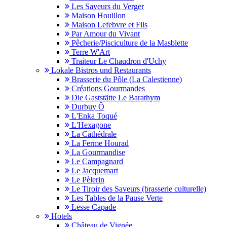
Les Saveurs du Verger
Maison Houillon
Maison Lefebvre et Fils
Par Amour du Vivant
Pêcherie/Pisciculture de la Masblette
Terre W'Art
Traiteur Le Chaudron d'Uchy
Lokale Bistros und Restaurants
Brasserie du Pôle (La Calestienne)
Créations Gourmandes
Die Gaststätte Le Barathym
Durbuy Ô
L'Enka Toqué
L'Hexagone
La Cathédrale
La Ferme Hourad
La Gourmandise
Le Campagnard
Le Jacquemart
Le Pèlerin
Le Tiroir des Saveurs (brasserie culturelle)
Les Tables de la Pause Verte
Lesse Capade
Hotels
Château de Vignée