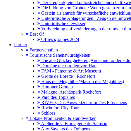
Der Geopark, eine kontrastreiche landschaft z
Die bildung von Grotten : Wenn gestein zum fa
Gestein als antrieb für wirtschafliche entwicklun
Unterirdische Ablagerungen : Zeugen de umwelt
Unterirdische Gewässer
Vorbereitung auf veränderungen der umwelt dur
Best Of
Offres groupes 2024
Partner
Partnerschaften
Touristische Sehenswürdigkeiten
Die alte Glockengießerei „Ancienne fonderie de
Domäne der Grotten von Han
FAM - Famenne & Art Museum
Grotte de Lorette - Rochefort
Haus der Megalithe (Maison des Mégalithes)
Hottoner Grotten
Malagne, Archäopark Rochefort
Parc des Topiaires
RIVEO, Das Auswertzentrum Des Flüsschens
Rochefort City Tour
Schloss
Lokale Produzenten & Handwerker
Atelier de la Fromagerie du Samson
Aux Saveurs des Dolmens