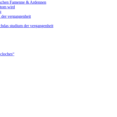
wischen Famenne & Ardennen
ntom wird
g
 der vergangenheit
chdas studium der vergangenheit
 cloches“