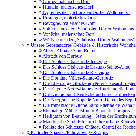
Grune, malerisches Dorf
Humain, malerisches Dorf
Ny, eines der „Schönsten Dörfer Walloniens“
Resteigne, malerisches Dorf
Revogne, malerisches Dorf
Sohier, eines der „Schönsten Dörfer Walloniens
Vonêche, malerisches Dorf
Wéris, eines der „Schönsten Dörfer Walloniens“
Unsere Geostandorte/ Gebäude & Historische Wohnhä
Abtei „Abbaye Saint Remy“
Altstadt von Durbuy
Das Schloss Château de Jemeppe
Das Schloss Château de Lavaux-Sainte-Anne
Das Schloss Château de Resteigne
Die Domäne Villers-Sainte-Gertrude
Die Ehemalige Glockengießerei 'Causard-Sleger
Die Kapelle Notre-Dame de Haurt und die Land
Die Kirche Saint-Remache und ihre Taufbecken
Die Neogotische Kapelle Notre-Dame des Sept 
Die romanische Kirche Saint-Etienne de Waha un
Ehemalige Mühle „Moulin Banal de Lomprez“
Heiligtum von Beauraing - Stätte der Erscheinu
Marche, die Stadt Eden und ihre urbane Renovi
Relikte des Schlosses Château Comtal de Rochef
Karte der Spazier-/Fahrradwege & Apps