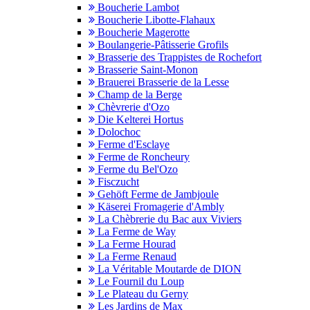
Boucherie Lambot
Boucherie Libotte-Flahaux
Boucherie Magerotte
Boulangerie-Pâtisserie Grofils
Brasserie des Trappistes de Rochefort
Brasserie Saint-Monon
Brauerei Brasserie de la Lesse
Champ de la Berge
Chèvrerie d'Ozo
Die Kelterei Hortus
Dolochoc
Ferme d'Esclaye
Ferme de Roncheury
Ferme du Bel'Ozo
Fisczucht
Gehöft Ferme de Jambjoule
Käserei Fromagerie d'Ambly
La Chèbrerie du Bac aux Viviers
La Ferme de Way
La Ferme Hourad
La Ferme Renaud
La Véritable Moutarde de DION
Le Fournil du Loup
Le Plateau du Gerny
Les Jardins de Max