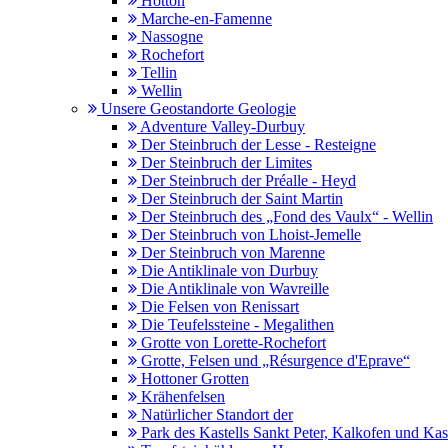
Hotton
Marche-en-Famenne
Nassogne
Rochefort
Tellin
Wellin
Unsere Geostandorte Geologie
Adventure Valley-Durbuy
Der Steinbruch der Lesse - Resteigne
Der Steinbruch der Limites
Der Steinbruch der Préalle - Heyd
Der Steinbruch der Saint Martin
Der Steinbruch des „Fond des Vaulx“ - Wellin
Der Steinbruch von Lhoist-Jemelle
Der Steinbruch von Marenne
Die Antiklinale von Durbuy
Die Antiklinale von Wavreille
Die Felsen von Renissart
Die Teufelssteine - Megalithen
Grotte von Lorette-Rochefort
Grotte, Felsen und „Résurgence d'Eprave“
Hottoner Grotten
Krähenfelsen
Natürlicher Standort der
Park des Kastells Sankt Peter, Kalkofen und Kas