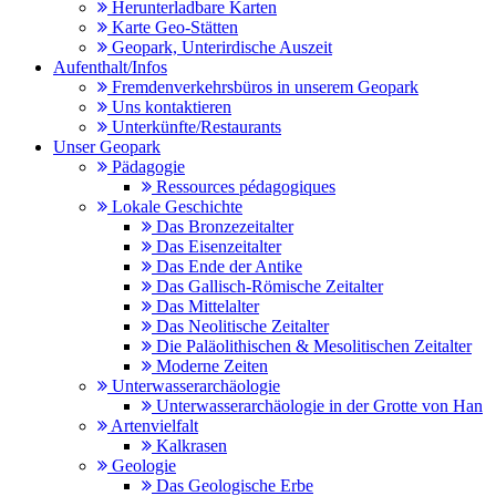
Herunterladbare Karten
Karte Geo-Stätten
Geopark, Unterirdische Auszeit
Aufenthalt/Infos
Fremdenverkehrsbüros in unserem Geopark
Uns kontaktieren
Unterkünfte/Restaurants
Unser Geopark
Pädagogie
Ressources pédagogiques
Lokale Geschichte
Das Bronzezeitalter
Das Eisenzeitalter
Das Ende der Antike
Das Gallisch-Römische Zeitalter
Das Mittelalter
Das Neolitische Zeitalter
Die Paläolithischen & Mesolitischen Zeitalter
Moderne Zeiten
Unterwasserarchäologie
Unterwasserarchäologie in der Grotte von Han
Artenvielfalt
Kalkrasen
Geologie
Das Geologische Erbe