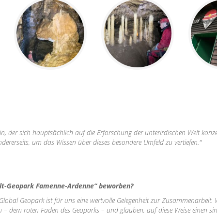
ein, der sich hauptsächlich auf die Erforschung der unterirdischen Welt konze
ererseits, um das Wissen über dieses besondere Umfeld zu vertiefen."
lt-Geopark Famenne-Ardenne“ beworben?
al Geopark ist für uns eine wertvolle Gelegenheit zur Zusammenarbeit. Wir 
 – dem roten Faden des Geoparks – und glauben, auf diese Weise einen sinn