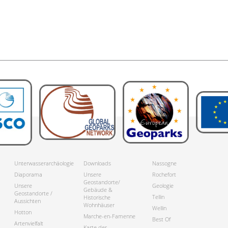
Unterwasserarchäologie
Downloads
Nassogne
Diaporama
Unsere
Rochefort
Geostandorte/
Unsere
Geologie
Gebäude &
Geostandorte /
Tellin
Historische
Aussichten
Wohnhäuser
Wellin
Hotton
Marche-en-Famenne
Best Of
Artenvielfalt
Karte der