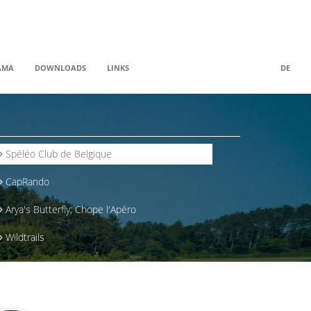
AMA
DOWNLOADS
LINKS
DE
Spéléo Club de Belgique
CapRando
Arya's Butterfly; Chope l'Apéro
Wildtrails