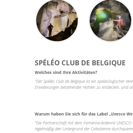
SPÉLÉO CLUB DE BELGIQUE
Welches sind Ihre Aktivitäten?
"Der Spéléo Club de Belgique ist ein speläologischer Ver
Erweiterungen bestehender Höhlen zu entdecken, und and
Warum haben Sie sich für das Label „
Unesco We
"Die Partnerschaft mit dem Famenne-Ardenne UNESCO Glob
regelmäßig den Untergrund der Calestienne durchqueren