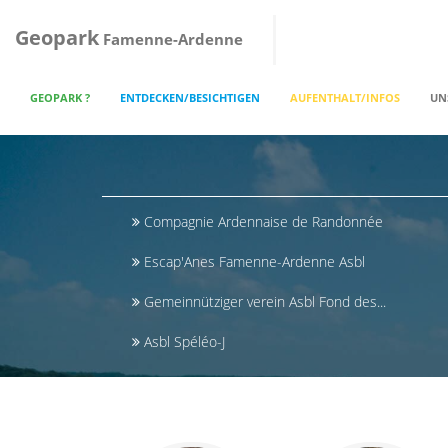
Geopark
Famenne-Ardenne
GEOPARK ?
ENTDECKEN/BESICHTIGEN
AUFENTHALT/INFOS
UN
Compagnie Ardennaise de Randonnée
Escap'Anes Famenne-Ardenne Asbl
Gemeinnütziger verein Asbl Fond des...
Asbl Spéléo-J