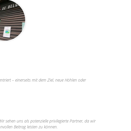
ntriert – einerseits mit dem Ziel, neue Höhlen oder
sehen uns als potenzielle privilegierte Partner, da wir
vollen Beitrag leisten zu können.