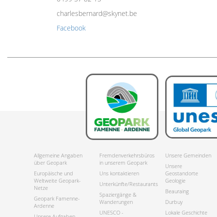
charlesbernard@skynet.be
Facebook
Allgemeine Angaben
Fremdenverkehrsbüros
Unsere Gemeinden
über Geopark
in unserem Geopark
Unsere
Europäische und
Uns kontaktieren
Geostandorte
Weltweite Geopark-
Geologie
Unterkünfte/Restaurants
Netze
Beauraing
Spaziergänge &
Geopark Famenne-
Wanderungen
Durbuy
Ardenne
UNESCO -
Lokale Geschichte
Unsere Aufgaben