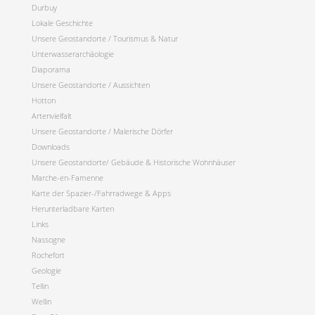
Durbuy
Lokale Geschichte
Unsere Geostandorte / Tourismus & Natur
Unterwasserarchäologie
Diaporama
Unsere Geostandorte / Aussichten
Hotton
Artenvielfalt
Unsere Geostandorte / Malerische Dörfer
Downloads
Unsere Geostandorte/ Gebäude & Historische Wohnhäuser
Marche-en-Famenne
Karte der Spazier-/Fahrradwege & Apps
Herunterladbare Karten
Links
Nassogne
Rochefort
Geologie
Tellin
Wellin