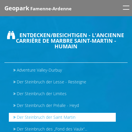
Tog
Geopark
Famenne-Ardenne
nav
ENTDECKEN/BESICHTIGEN - L'ANCIENNE
CARRIÈRE DE MARBRE SAINT-MARTIN -
HUMAIN
Adventure Valley-Durbuy
Der Steinbruch der Lesse - Resteigne
Der Steinbruch der Limites
Der Steinbruch der Préalle - Heyd
Der Steinbruch der Saint Martin
Der Steinbruch des „Fond des Vaulx“...