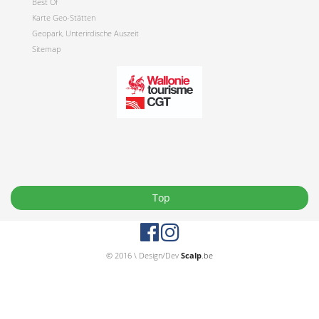
Best Of
Karte Geo-Stätten
Geopark, Unterirdische Auszeit
Sitemap
Top
© 2016 \ Design/Dev
Scalp
.be