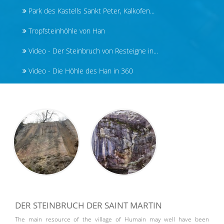
Park des Kastells Sankt Peter, Kalkofen...
Tropfsteinhöhle von Han
Video - Der Steinbruch von Resteigne in...
Video - Die Höhle des Han in 360
DER STEINBRUCH DER SAINT MARTIN
The main resource of the village of Humain may well have been