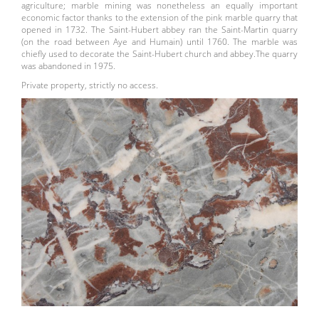
agriculture; marble mining was nonetheless an equally important
economic factor thanks to the extension of the pink marble quarry that
opened in 1732. The Saint-Hubert abbey ran the Saint-Martin quarry
(on the road between Aye and Humain) until 1760. The marble was
chiefly used to decorate the Saint-Hubert church and abbey.The quarry
was abandoned in 1975.
Private property, strictly no access.