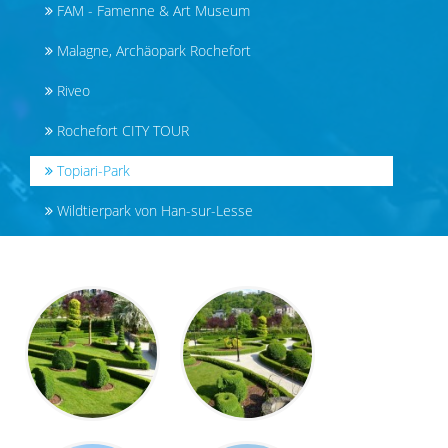
FAM - Famenne & Art Museum
Malagne, Archäopark Rochefort
Riveo
Rochefort CITY TOUR
Topiari-Park
Wildtierpark von Han-sur-Lesse