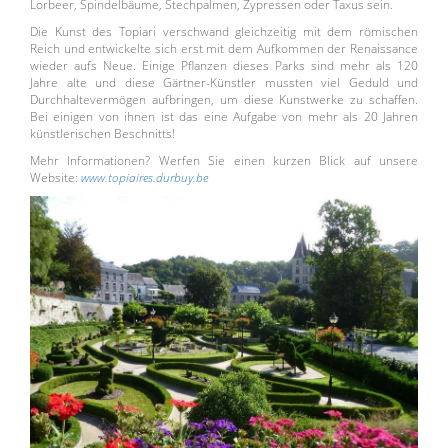
Lorbeer, Spindelbäume, Stechpalmen, Zypressen oder Taxus sein.
Die Kunst des Topiari verschwand gleichzeitig mit dem römischen
Reich und entwickelte sich erst mit dem Aufkommen der Renaissance
wieder aufs Neue. Einige Pflanzen dieses Parks sind mehr als 120
Jahre alte und diese Gärtner-Künstler mussten viel Geduld und
Durchhaltevermögen aufbringen, um diese Kunstwerke zu schaffen.
Bei einigen von ihnen ist das eine Aufgabe von mehr als 20 Jahren
künstlerischen Beschnitts!
Mehr Informationen? Werfen Sie einen kurzen Blick auf unsere
Website:
www.topiaires.durbuy.be