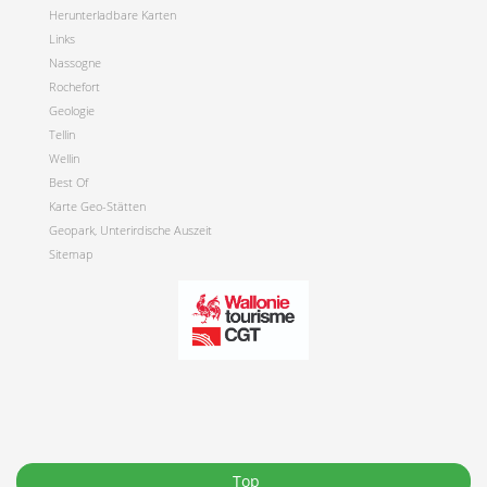
Herunterladbare Karten
Links
Nassogne
Rochefort
Geologie
Tellin
Wellin
Best Of
Karte Geo-Stätten
Geopark, Unterirdische Auszeit
Sitemap
Top