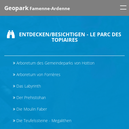
Tog
Geopark
Famenne-Ardenne
nav
ENTDECKEN/BESICHTIGEN - LE PARC DES
TOPIAIRES
Arboretum des Gemeindeparks von Hotton
Arboretum von Forrières
Das Labyrinth
Der Prehistohan
Die Moulin Faber
Die Teufelssteine - Megalithen