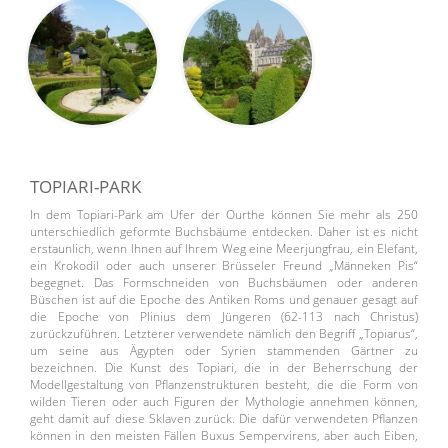
TOPIARI-PARK
In dem
Topiari-Park
am Ufer der Ourthe können Sie mehr als 250
unterschiedlich geformte Buchsbäume entdecken. Daher ist es nicht
erstaunlich, wenn Ihnen auf Ihrem Weg eine Meerjungfrau, ein Elefant,
ein Krokodil oder auch unserer Brüsseler Freund „Männeken Pis“
begegnet. Das Formschneiden von Buchsbäumen oder anderen
Büschen ist auf die Epoche des Antiken Roms und genauer gesagt auf
die Epoche von Plinius dem Jüngeren (62-113 nach Christus)
zurückzuführen. Letzterer verwendete nämlich den Begriff „Topiarus“,
um seine aus Ägypten oder Syrien stammenden Gärtner zu
bezeichnen. Die Kunst des Topiari, die in der Beherrschung der
Modellgestaltung von Pflanzenstrukturen besteht, die die Form von
wilden Tieren oder auch Figuren der Mythologie annehmen können,
geht damit auf diese Sklaven zurück. Die dafür verwendeten Pflanzen
können in den meisten Fällen Buxus Sempervirens, aber auch Eiben,