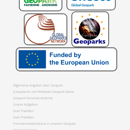
Allgemeine Angaben über Geopark
Europäische und Weltweite Geopark-Netze
Geopark Famenne-Ardenne
Unsere Aufgaben
Gute Praktiken
Gute Praktiken
Fremdenverkehrsbüros in unserem Geopark
Uns kontaktieren