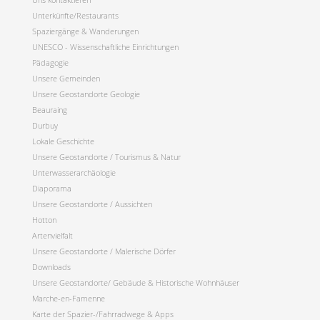
Unterkünfte/Restaurants
Spaziergänge & Wanderungen
UNESCO - Wissenschaftliche Einrichtungen
Pädagogie
Unsere Gemeinden
Unsere Geostandorte Geologie
Beauraing
Durbuy
Lokale Geschichte
Unsere Geostandorte / Tourismus & Natur
Unterwasserarchäologie
Diaporama
Unsere Geostandorte / Aussichten
Hotton
Artenvielfalt
Unsere Geostandorte / Malerische Dörfer
Downloads
Unsere Geostandorte/ Gebäude & Historische Wohnhäuser
Marche-en-Famenne
Karte der Spazier-/Fahrradwege & Apps