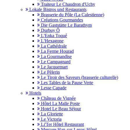
Traiteur Le Chaudron d'Uchy
Lokale Bistros und Restaurants
Brasserie du Pôle (La Calestienne)
Créations Gourmandes
Die Gaststätte Le Barathym
Durbuy Ô
L'Enka Toqué
L'Hexagone
La Cathédrale
La Ferme Hourad
La Gourmandise
Le Campagnard
Le Jacquemart
Le Pèlerin
Le Tiroir des Saveurs (brasserie culturelle)
Les Tables de la Pause Verte
Lesse Capade
Hotels
Château de Vignée
Hôtel La Malle Poste
Hotel Le Beau Séjour
La Gloriette
Le Victoria
Li'Ter Hôtel Restaurant
Mercure Han-sur-Lesse; Hôtel