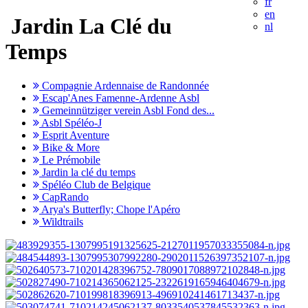
fr
en
Jardin La Clé du
nl
Temps
Compagnie Ardennaise de Randonnée
Escap'Anes Famenne-Ardenne Asbl
Gemeinnütziger verein Asbl Fond des...
Asbl Spéléo-J
Esprit Aventure
Bike & More
Le Prémobile
Jardin la clé du temps
Spéléo Club de Belgique
CapRando
Arya's Butterfly; Chope l'Apéro
Wildtrails