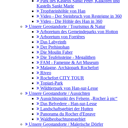
Park des Kastells Sankt Peter, Kalkofen und
Kastells Sankt Marie
Tropfsteinhöhle von Han
Video - Der Steinbruch von Resteigne in 360
Video - Die Höhle des Han in 360
Unsere Geostandorte / Tourismus & Natur
Arboretum des Gemeindeparks von Hotton
Arboretum von Forrières
Das Labyrinth
Der Prehistohan
Die Moulin Faber
Die Teufelssteine - Megalithen
FAM - Famenne & Art Museum
Malagne, Archäopark Rochefort
Riveo
Rochefort CITY TOUR
Topiari-Park
Wildtierpark von Han-sur-Lesse
Unsere Geostandorte / Aussichten
Aussichtspunkt des Felsens „Rocher à pic“
Das Belvedere - Han-sur-Lesse
Landschaftsgebiet der Hutten
Panorama du Rocher d'Eprave
Waldbeobachtungsgebiet
Unsere Geostandorte / Malerische Dörfer