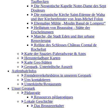
Taufbecken
Die Neogotische Kapelle Notre-Dame des Sept
Douleurs
Die romanische Kirche Saint-Etienne de Waha
und ihre Kirchenfenster von Jean-Michel Folon
Ehemalige Mühle „Moulin Banal de Lomprez“
Heiligtum von Beauraing - Stätte der
Erscheinungen
Marche, die Stadt Eden und ihre urbane
Renovierung
Relikte des Schlosses Château Comtal de
Rochefort
Karte der Spazier-/Fahrradwege & Apps
Herunterladbare Karten
Karte Geo-Stätten
Geopark, Unterirdische Auszeit
Aufenthalt/Infos
Fremdenverkehrsbüros in unserem Geopark
Uns kontaktieren
Unterkünfte/Restaurants
Unser Geopark
Pädagogie
Ressources pédagogiques
Lokale Geschichte
Das Bronzezeitalter