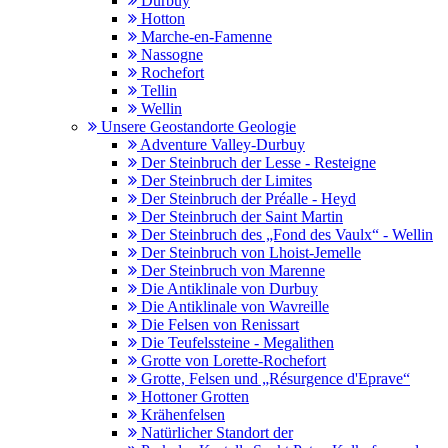
Durbuy
Hotton
Marche-en-Famenne
Nassogne
Rochefort
Tellin
Wellin
Unsere Geostandorte Geologie
Adventure Valley-Durbuy
Der Steinbruch der Lesse - Resteigne
Der Steinbruch der Limites
Der Steinbruch der Préalle - Heyd
Der Steinbruch der Saint Martin
Der Steinbruch des „Fond des Vaulx“ - Wellin
Der Steinbruch von Lhoist-Jemelle
Der Steinbruch von Marenne
Die Antiklinale von Durbuy
Die Antiklinale von Wavreille
Die Felsen von Renissart
Die Teufelssteine - Megalithen
Grotte von Lorette-Rochefort
Grotte, Felsen und „Résurgence d'Eprave“
Hottoner Grotten
Krähenfelsen
Natürlicher Standort der