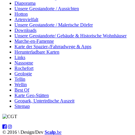
Diaporama
Unsere Geostandorte / Aussichten
Hotton
Artenvielfalt
Unsere Geostandorte / Malerische Dörfer
Downloads
Unsere Geostandorte/ Gebäude & Historische Wohnhäuser
Marche-en-Famenne
Karte der Spazier-/Fahrradwege & Apps
Herunterladbare Karten
Links
Nassogne
Rochefort
Geologie
Tellin
Wellin
Best Of
Karte Geo-Stätten
Geopark, Unterirdische Auszeit
Sitemap
© 2016 \ Design/Dev
Scalp
.be