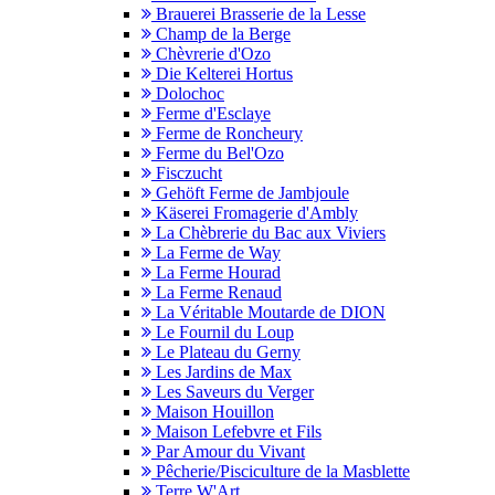
Brauerei Brasserie de la Lesse
Champ de la Berge
Chèvrerie d'Ozo
Die Kelterei Hortus
Dolochoc
Ferme d'Esclaye
Ferme de Roncheury
Ferme du Bel'Ozo
Fisczucht
Gehöft Ferme de Jambjoule
Käserei Fromagerie d'Ambly
La Chèbrerie du Bac aux Viviers
La Ferme de Way
La Ferme Hourad
La Ferme Renaud
La Véritable Moutarde de DION
Le Fournil du Loup
Le Plateau du Gerny
Les Jardins de Max
Les Saveurs du Verger
Maison Houillon
Maison Lefebvre et Fils
Par Amour du Vivant
Pêcherie/Pisciculture de la Masblette
Terre W'Art