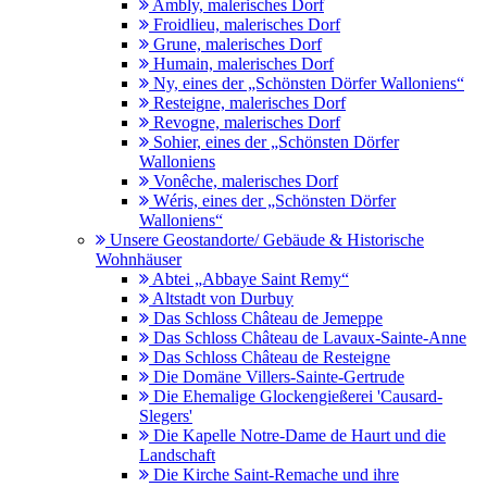
Ambly, malerisches Dorf
Froidlieu, malerisches Dorf
Grune, malerisches Dorf
Humain, malerisches Dorf
Ny, eines der „Schönsten Dörfer Walloniens“
Resteigne, malerisches Dorf
Revogne, malerisches Dorf
Sohier, eines der „Schönsten Dörfer
Walloniens
Vonêche, malerisches Dorf
Wéris, eines der „Schönsten Dörfer
Walloniens“
Unsere Geostandorte/ Gebäude & Historische
Wohnhäuser
Abtei „Abbaye Saint Remy“
Altstadt von Durbuy
Das Schloss Château de Jemeppe
Das Schloss Château de Lavaux-Sainte-Anne
Das Schloss Château de Resteigne
Die Domäne Villers-Sainte-Gertrude
Die Ehemalige Glockengießerei 'Causard-
Slegers'
Die Kapelle Notre-Dame de Haurt und die
Landschaft
Die Kirche Saint-Remache und ihre