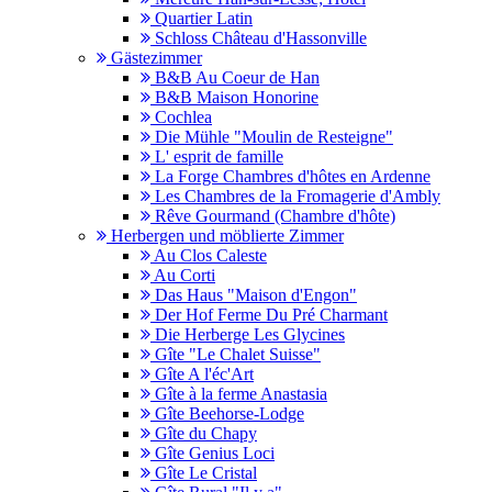
Quartier Latin
Schloss Château d'Hassonville
Gästezimmer
B&B Au Coeur de Han
B&B Maison Honorine
Cochlea
Die Mühle "Moulin de Resteigne"
L' esprit de famille
La Forge Chambres d'hôtes en Ardenne
Les Chambres de la Fromagerie d'Ambly
Rêve Gourmand (Chambre d'hôte)
Herbergen und möblierte Zimmer
Au Clos Caleste
Au Corti
Das Haus "Maison d'Engon"
Der Hof Ferme Du Pré Charmant
Die Herberge Les Glycines
Gîte "Le Chalet Suisse"
Gîte A l'éc'Art
Gîte à la ferme Anastasia
Gîte Beehorse-Lodge
Gîte du Chapy
Gîte Genius Loci
Gîte Le Cristal