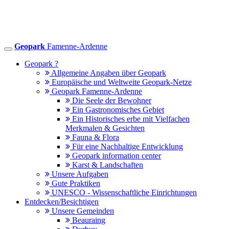
Geopark
Famenne-Ardenne
Toggle
navigation
Geopark ?
Allgemeine Angaben über Geopark
Europäische und Weltweite Geopark-Netze
Geopark Famenne-Ardenne
Die Seele der Bewohner
Ein Gastronomisches Gebiet
Ein Historisches erbe mit Vielfachen
Merkmalen & Gesichten
Fauna & Flora
Für eine Nachhaltige Entwicklung
Geopark information center
Karst & Landschaften
Unsere Aufgaben
Gute Praktiken
UNESCO - Wissenschaftliche Einrichtungen
Entdecken/Besichtigen
Unsere Gemeinden
Beauraing