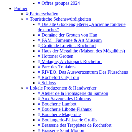
Offres groupes 2024
Partner
Partnerschaften
Touristische Sehenswürdigkeiten
Die alte Glockengießerei „Ancienne fonderie
de cloches“
Domäne der Grotten von Han
FAM - Famenne & Art Museum
Grotte de Lorette - Rochefort
Haus der Megalithe (Maison des Mégalithes)
Hottoner Grotten
Malagne, Archäopark Rochefort
Parc des Topiaires
RIVEO, Das Auswertzentrum Des Flüsschens
Rochefort City Tour
Schloss
Lokale Produzenten & Handwerker
Atelier de la Fromagerie du Samson
Aux Saveurs des Dolmens
Boucherie Lambot
Boucherie Libotte-Flahaux
Boucherie Magerotte
Boulangerie-Pâtisserie Grofils
Brasserie des Trappistes de Rochefort
Brasserie Saint-Monon