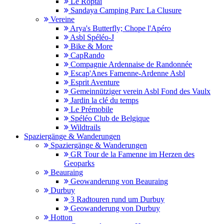
Le Roptai
Sandaya Camping Parc La Clusure
Vereine
Arya's Butterfly; Chope l'Apéro
Asbl Spéléo-J
Bike & More
CapRando
Compagnie Ardennaise de Randonnée
Escap'Anes Famenne-Ardenne Asbl
Esprit Aventure
Gemeinnütziger verein Asbl Fond des Vaulx
Jardin la clé du temps
Le Prémobile
Spéléo Club de Belgique
Wildtrails
Spaziergänge & Wanderungen
Spaziergänge & Wanderungen
GR Tour de la Famenne im Herzen des
Geoparks
Beauraing
Geowanderung von Beauraing
Durbuy
3 Radtouren rund um Durbuy
Geowanderung von Durbuy
Hotton