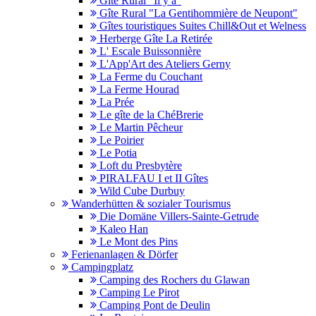
Gîte Rural "Il y a"
Gîte Rural "La Gentihommière de Neupont"
Gîtes touristiques Suites Chill&Out et Welness
Herberge Gîte La Retirée
L' Escale Buissonnière
L'App'Art des Ateliers Gerny
La Ferme du Couchant
La Ferme Hourad
La Prée
Le gîte de la ChéBrerie
Le Martin Pêcheur
Le Poirier
Le Potia
Loft du Presbytère
PIRALFAU I et II Gîtes
Wild Cube Durbuy
Wanderhütten & sozialer Tourismus
Die Domäne Villers-Sainte-Getrude
Kaleo Han
Le Mont des Pins
Ferienanlagen & Dörfer
Campingplatz
Camping des Rochers du Glawan
Camping Le Pirot
Camping Pont de Deulin