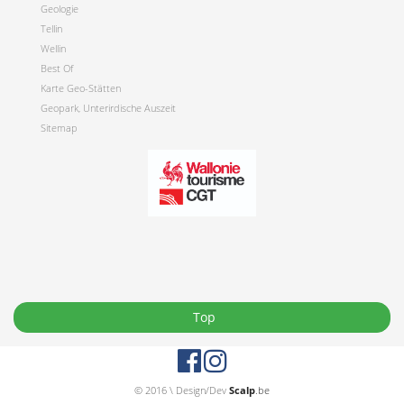
Geologie
Tellin
Wellin
Best Of
Karte Geo-Stätten
Geopark, Unterirdische Auszeit
Sitemap
Top
© 2016 \ Design/Dev
Scalp
.be