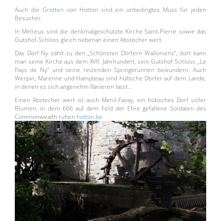
Auch die
Grotten
von Hotton sind ein unbedingtes Muss für jeden
Besucher.
In Melreux sind die denkmalgeschützte Kirche Saint-Pierre sowie das
Gutshof-Schloss gleich nebenan einen Abstecher wert.
Das Dorf
Ny
zählt zu den „Schönsten Dörfern Walloniens“, dort kann
man seine Kirche aus dem XVII. Jahrhundert, sein Gutshof-Schloss „Le
Pays de Ny“ und seine reizenden Springbrunnen bewundern. Auch
Werpin, Marenne und Hampteau sind hübsche Dörfer auf dem Lande,
in denen es sich angenehm flanieren lässt...
Einen Abstecher wert ist auch Menil-Favay, ein hübsches Dorf voller
Blumen, in dem 666 auf dem Feld der Ehre gefallene Soldaten des
Commonwealth ruhen
hotton.be