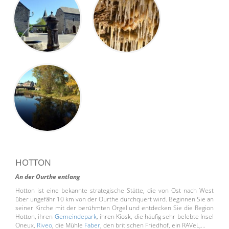
HOTTON
An der Ourthe entlang
Hotton ist eine bekannte strategische Stätte, die von Ost nach West
über ungefähr 10 km von der Ourthe durchquert wird. Beginnen Sie an
seiner Kirche mit der berühmten Orgel und entdecken Sie die Region
Hotton, ihren
Gemeindepark
, ihren Kiosk, die häufig sehr belebte Insel
Oneux,
Riveo
, die Mühle
Faber
, den britischen Friedhof, ein RAVeL,...