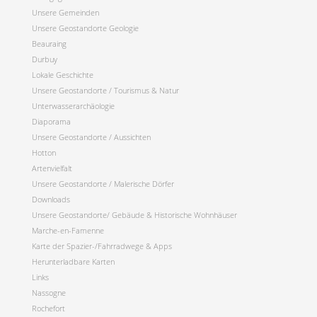
Unsere Gemeinden
Unsere Geostandorte Geologie
Beauraing
Durbuy
Lokale Geschichte
Unsere Geostandorte / Tourismus & Natur
Unterwasserarchäologie
Diaporama
Unsere Geostandorte / Aussichten
Hotton
Artenvielfalt
Unsere Geostandorte / Malerische Dörfer
Downloads
Unsere Geostandorte/ Gebäude & Historische Wohnhäuser
Marche-en-Famenne
Karte der Spazier-/Fahrradwege & Apps
Herunterladbare Karten
Links
Nassogne
Rochefort