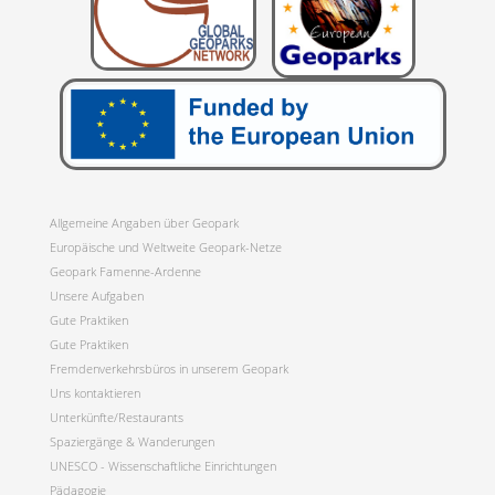
Allgemeine Angaben über Geopark
Europäische und Weltweite Geopark-Netze
Geopark Famenne-Ardenne
Unsere Aufgaben
Gute Praktiken
Gute Praktiken
Fremdenverkehrsbüros in unserem Geopark
Uns kontaktieren
Unterkünfte/Restaurants
Spaziergänge & Wanderungen
UNESCO - Wissenschaftliche Einrichtungen
Pädagogie