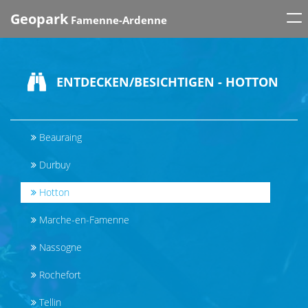
Tog
Geopark
Famenne-Ardenne
nav
ENTDECKEN/BESICHTIGEN - HOTTON
Beauraing
Durbuy
Hotton
Marche-en-Famenne
Nassogne
Rochefort
Tellin