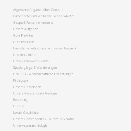
Allgemeine Angaben über Geopark
Europäische und Weltweite Geopark-Netze
Geopark Famenne-Ardenne
Unsere Aufgaben
Gute Praktiken
Gute Praktiken
Fremdenverkehrsbüros in unserem Geopark
Uns kontaktieren
Unterkünfte/Restaurants
Spaziergänge & Wanderungen
UNESCO - Wissenschaftliche Einrichtungen
Pädagogie
Unsere Gemeinden
Unsere Geostandorte Geologie
Beauraing
Durbuy
Lokale Geschichte
Unsere Geostandorte / Tourismus & Natur
Unterwasserarchäologie