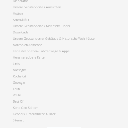
Diaporama
Unsere Geostandorte / Aussichten
Hotton
Artenvielfalt
Unsere Geostandorte / Malerische Dörfer
Downloads
Unsere Geostandorte/ Gebäude & Historische Wohnhäuser
Marche-en-Famenne
Karte der Spazier-/Fahrradwege & Apps
Herunterladbare Karten
Links
Nassogne
Rochefort
Geologie
Tellin
Wellin
Best Of
Karte Geo-Stätten
Geopark, Unterirdische Auszeit
Sitemap