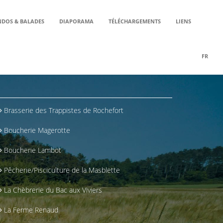
DOS & BALADES
DIAPORAMA
TÉLÉCHARGEMENTS
LIENS
FR
Brasserie des Trappistes de Rochefort
Boucherie Magerotte
Boucherie Lambot
Pêcherie/Pisciculture de la Masblette
La Chèbrerie du Bac aux Viviers
La Ferme Renaud