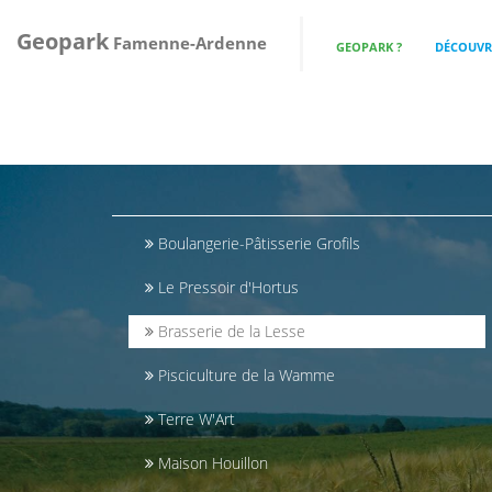
Geopark
Famenne-Ardenne
GEOPARK ?
DÉCOUVRI
Boulangerie-Pâtisserie Grofils
Le Pressoir d'Hortus
Brasserie de la Lesse
Pisciculture de la Wamme
Terre W'Art
Maison Houillon