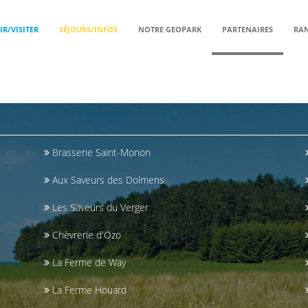
R/VISITER
SÉJOURS/INFOS
NOTRE GEOPARK
PARTENAIRES
RAN
BRASSERIE DE LA LESSE
Brasserie Saint-Monon
Aux Saveurs des Dolmens
Les Saveurs du Verger
Chèvrerie d'Ozo
La Ferme de Way
La Ferme Houard