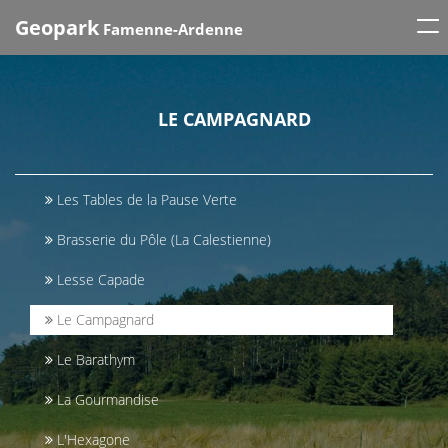
Tog
Geopark
Famenne-Ardenne
nav
LE CAMPAGNARD
Les Tables de la Pause Verte
Brasserie du Pôle (La Calestienne)
Lesse Capade
Le Campagnard
Le Barathym
La Gourmandise
L'Hexagone