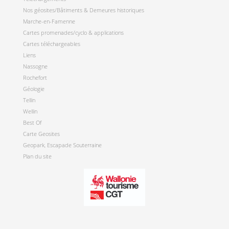
Nos géosites/Bâtiments & Demeures historiques
Marche-en-Famenne
Cartes promenades/cyclo & applications
Cartes téléchargeables
Liens
Nassogne
Rochefort
Géologie
Tellin
Wellin
Best Of
Carte Geosites
Geopark, Escapade Souterraine
Plan du site