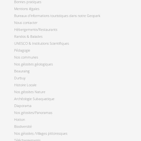
Bonnes pratiques
Mentions légales
Bureaux d'informations touristiques dans notre Geopark
Nous contacter
Hébergements/Restaurants
Randos & Balades
UNESCO & Institutions Scientifiques
Pédagogie
Nos communes
Nos géosites géologiques
Beauraing
Durbuy
Histoire Locale
Nos géosites Nature
Archéologie Subaquatique
Diaporama
Nos géosites/Panoramas
Hotton
Biodiversité
Nos géosites /Villages pittoresques
Téléchargements