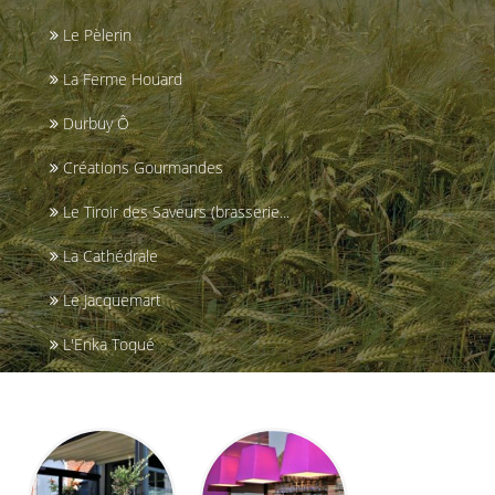
Le Pèlerin
La Ferme Houard
Durbuy Ô
Créations Gourmandes
Le Tiroir des Saveurs (brasserie...
La Cathédrale
Le Jacquemart
L'Enka Toqué