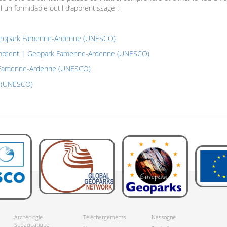
 un formidable outil d’apprentissage !
| Geopark Famenne-Ardenne (UNESCO)
comptent | Geopark Famenne-Ardenne (UNESCO)
k Famenne-Ardenne (UNESCO)
e (UNESCO)
Retour
Archéologie
Téléchargements
Nassogne
Subaquatique