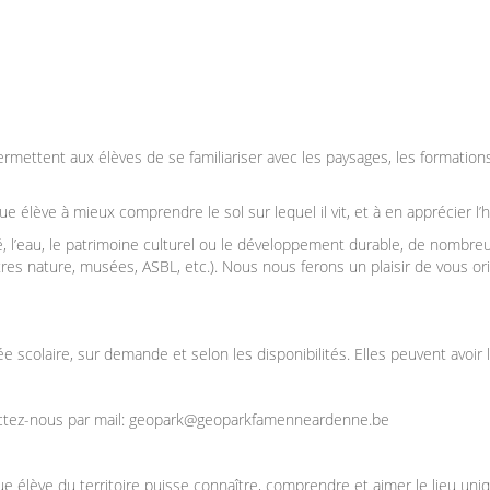
ermettent aux élèves de se familiariser avec les paysages, les formations
 élève à mieux comprendre le sol sur lequel il vit, et à en apprécier l’h
, l’eau, le patrimoine culturel ou le développement durable, de nombr
tres nature, musées, ASBL, etc.). Nous nous ferons un plaisir de vous o
ée scolaire, sur demande et selon les disponibilités.
Elles peuvent avoir 
ctez-nous par mail:
geopark@geoparkfamenneardenne.be
ève du territoire puisse connaître, comprendre et aimer le lieu unique