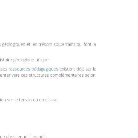
 géologiques et les trésors souterrains qui font la
istoire géologique unique.
euses
ressources pédagogiques
existent déjà sur le
rienter vers ces structures complémentaires selon
lieu sur le terrain ou en classe.
 dans lequel il grandit.