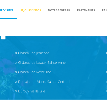
R/VISITER
SÉJOURS/INFOS
NOTRE GEOPARK
PARTENAIRES
RAN
DÉCOUVRIR/VISITER - ABBAYE SAINT-RE
Château de Jemeppe
Château de Lavaux-Sainte-Anne
Château de Resteigne
Domaine de Villers-Sainte-Gertrude
Durbuy, vieille ville