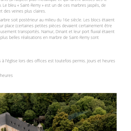
). Le bleu « Saint-Remy » est un de ces marbres jaspés, de
t des veines plus claires.
arbre soit postérieur au milieu du 16e siècle. Les blocs étaient
 sur place (certaines petites pièces devaient certainement être
rieusement transportés. Namur, Dinant et leur port fluvial étaient
plus belles réalisations en marbre de Saint-Remy sont
ès à l'église lors des offices est toutefois permis. Jours et heures
0heures