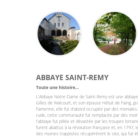
ABBAYE SAINT-REMY
Toute une histoire...
L'Abbaye Notre-Dame de Saint-Remy est une abbaye c
Gilles de Walcourt, et son épouse Héluit de Faing, g
Famenne, elle fut d'abord occupée par des moniales. E
rude, cette communauté fut remplacée par des moines
l'abbaye fut pillée et dévastée par les troupes lorrain
furent abattus à la révolution française et, en 1797,
des moines trappistes récupérèrent le site, qui fut él