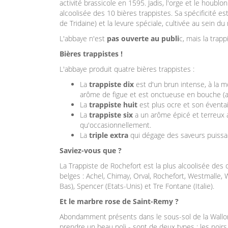
activité brassicole en 1595. Jadis, l'orge et le houblon
alcoolisée des 10 bières trappistes. Sa spécificité est
de Tridaine) et la levure spéciale, cultivée au sein d
L'abbaye n'est
pas ouverte au publi
c, mais la trapp
Bières trappistes !
L'abbaye produit quatre bières trappistes :
La
trappiste dix
est d'un brun intense, à la 
arôme de figue et est onctueuse en bouche (al
La
trappiste huit
est plus ocre et son éventail
La
trappiste six
a un arôme épicé et terreux au
qu'occasionnellement.
La
triple extra
qui dégage des saveurs puissan
Saviez-vous que ?
La Trappiste de Rochefort est la plus alcoolisée des
belges : Achel, Chimay, Orval, Rochefort, Westmalle, 
Bas), Spencer (Etats-Unis) et Tre Fontane (Italie).
Et le marbre rose de Saint-Remy ?
Abondamment présents dans le sous-sol de la Walloni
prendre un beau poli - sont de deux types : les noirs u