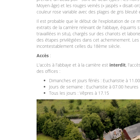
Moyen-âge) et les rouges veinés (« jaspés » disait-on
couleur rose variable avec des plages de gris bleuté e
Il est probable que le début de l'exploitation de ce m
extraits de la carrière relevant de l'abbaye, équarris
travaillées in situ), chargés sur des chariots et labo
des étapes privilégiées dans cet acheminement. Les 
incontestablement celles du 18ème siècle.
Accès
:
L'accès à l'abbaye et à la carrière est
interdit
, l'acc
des offices :
Dimanches et jours fériés : Eucharistie à 11.0
Jours de semaine : Eucharistie à 07.00 heures
Tous les jours : Vêpres à 17.15