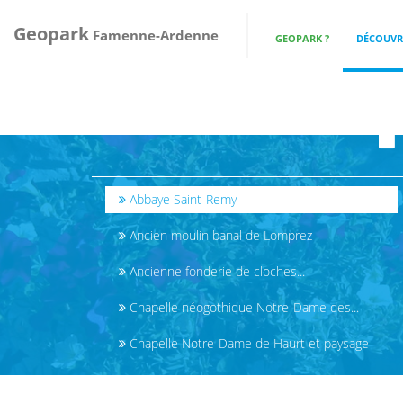
Geopark
Famenne-Ardenne
GEOPARK ?
DÉCOUVRI
Abbaye Saint-Remy
Ancien moulin banal de Lomprez
Ancienne fonderie de cloches...
Chapelle néogothique Notre-Dame des...
Chapelle Notre-Dame de Haurt et paysage