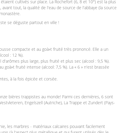
 étaient cultivés sur place. La Rochefort (6, 8 et 10°) est la plus
, avant tout, la qualité de l'eau de source de l'abbaye (la source
u monastère.
iste se déguste partout en ville !
mousse compacte et au goà»t fruité très prononcé. Elle a un
cool : 12 %).
 d'arômes plus large, plus fruité et plus sec (alcool : 9,5 %).
 goà»t fruité intense (alcool: 7,5 %). La « 6 » n'est brassée
tes, à la fois épicée et corsée.
 onze bières trappistes au monde! Parmi ces dernières, 6 sont
Westvleteren, Engelszell (Autriche), La Trappe et Zundert (Pays-
e, les marbres - matériaux calcaires pouvant facilement
nis (à l'aspect plus métallique et qui furent utilisés dès le