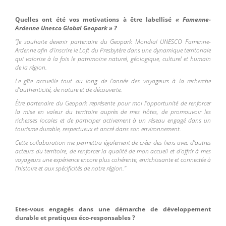
Quelles ont été vos motivations à être labellisé
« Famenne-
Ardenne Unesco Global Geopark » ?
"Je souhaite devenir partenaire du Geopark Mondial UNESCO Famenne-
Ardenne afin d’inscrire le Loft du Presbytère dans une dynamique territoriale
qui valorise à la fois le patrimoine naturel, géologique, culturel et humain
de la région.
Le gîte accueille tout au long de l’année des voyageurs à la recherche
d’authenticité, de nature et de découverte.
Être partenaire du Geopark représente pour moi l’opportunité de renforcer
la mise en valeur du territoire auprès de mes hôtes, de promouvoir les
richesses locales et de participer activement à un réseau engagé dans un
tourisme durable, respectueux et ancré dans son environnement.
Cette collaboration me permettra également de créer des liens avec d’autres
acteurs du territoire, de renforcer la qualité de mon accueil et d’offrir à mes
voyageurs une expérience encore plus cohérente, enrichissante et connectée à
l’histoire et aux spécificités de notre région."
Etes-vous engagés dans une démarche de développement
durable et pratiques éco-responsables ?