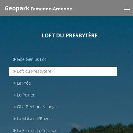
Tog
Geopark
Famenne-Ardenne
nav
LOFT DU PRESBYTÈRE
Gîte Genius Loci
Loft du Presbytère
La Prée
Le Poirier
Gîte Beehorse-Lodge
La Maison d'Engon
La Ferme du Couchant