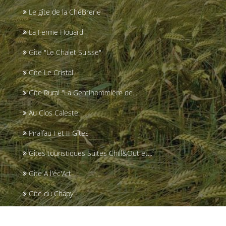
Le gîte de la ChéBrerie
La Ferme Houard
Gîte "Le Chalet Suisse"
Gîte Le Cristal
Gîte Rural "La Gentihommière de...
Au Clos Caleste
Piralfau I et II Gîtes
Gîtes touristiques Suites Chill&Out et...
Gîte A l'éc'Art
Gîte du Chapy