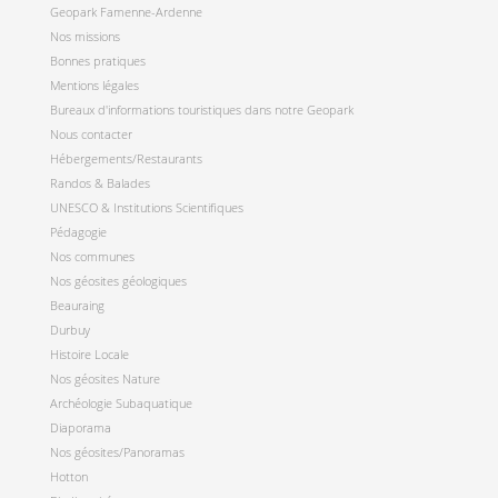
Geopark Famenne-Ardenne
Nos missions
Bonnes pratiques
Mentions légales
Bureaux d'informations touristiques dans notre Geopark
Nous contacter
Hébergements/Restaurants
Randos & Balades
UNESCO & Institutions Scientifiques
Pédagogie
Nos communes
Nos géosites géologiques
Beauraing
Durbuy
Histoire Locale
Nos géosites Nature
Archéologie Subaquatique
Diaporama
Nos géosites/Panoramas
Hotton