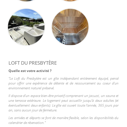
LOFT DU PRESBYTÈRE
Quelle est votre activité ?
"Le Loft du Presbytère est un gîte indépendant entièrement équipé, pensé
pour offrir une expérience de détente et de ressourcement au coeur d’un
environnement naturel préservé.
Il dispose d’un espace bien-être privatif comprenant un jacuzzi, un sauna et
une terrasse extérieure. Le logement peut accueillir jusqu’à deux adultes (et
éventuellement deux enfants). Le gîte est ouvert toute l’année, 365 jours par
an, sans aucun jour de fermeture.
Les arrivées et départs se font de manière flexible, selon les disponibilités du
calendrier de réservation."