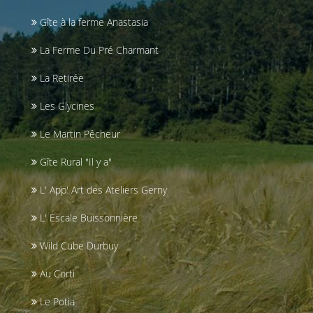
Gîte à la ferme Anastasia
La Ferme Du Pré Charmant
La Retirée
Les Glycines
Le Martin Pêcheur
Gîte Rural "Il y a"
L' App' Art des Ateliers Gerny
L' Escale Buissonnière
Wild Cube Durbuy
Au Corti
Le Potia