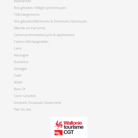
Biodiversité
Nos géosites /Villages pittoresques
Téléchargements
Nos géosites/Bâtiments & Demeures historiques
Marche-en-Famenne
Cartes promenades/cyclo & applications
Cartes téléchargeables
Liens
Nassogne
Rochefort
Géologie
Tellin
Wellin
Best Of
Carte Geosites
Geopark, Escapade Souterraine
Plan du site