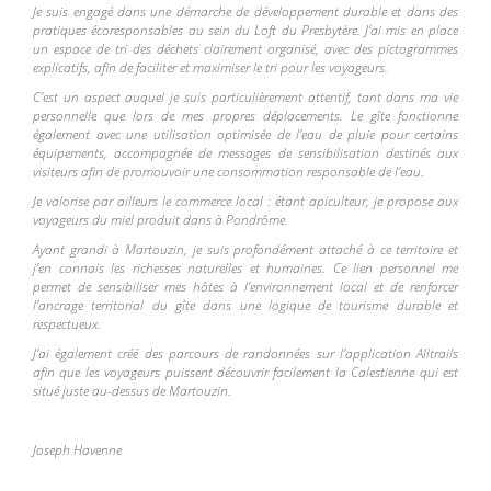
Je suis engagé dans une démarche de développement durable et dans des
pratiques écoresponsables au sein du Loft du Presbytère. J’ai mis en place
un espace de tri des déchets clairement organisé, avec des pictogrammes
explicatifs, afin de faciliter et maximiser le tri pour les voyageurs.
C’est un aspect auquel je suis particulièrement attentif, tant dans ma vie
personnelle que lors de mes propres déplacements. Le gîte fonctionne
également avec une utilisation optimisée de l’eau de pluie pour certains
équipements, accompagnée de messages de sensibilisation destinés aux
visiteurs afin de promouvoir une consommation responsable de l’eau.
Je valorise par ailleurs le commerce local : étant apiculteur, je propose
aux
voyageurs du miel produit dans à Pondrôme.
Ayant grandi à Martouzin, je suis profondément attaché à ce territoire et
j’en connais les richesses naturelles et humaines. Ce lien personnel me
permet de sensibiliser mes hôtes à l’environnement local et de renforcer
l’ancrage territorial du gîte dans une logique de tourisme durable et
respectueux.
J’ai également créé des parcours de randonnées sur l’application Alltrails
afin que les voyageurs puissent découvrir facilement la Calestienne qui est
situé juste au-dessus de Martouzin.
Joseph Havenne