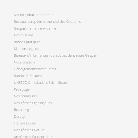
Notion globale de Geopark
Réseaux européen et mondial des Geoparks
Geopark Famenne-Ardenne
Nos missions
Bonnes pratiques
Mentions légales
Bureaux d'informations touristiques dans notre Geopark
Nous contacter
Hébergements/Restaurants
Randos & Balades
UNESCO & Institutions Scientifiques
Pédagogie
Nos communes
Nos géosites géologiques
Beauraing
Durbuy
Histoire Locale
Nos géosites Nature
Archéologie Subaquatique