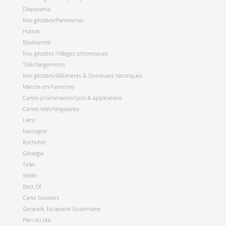
Diaporama
Nos géosites/Panoramas
Hotton
Biodiversité
Nos géosites /Villages pittoresques
Téléchargements
Nos géosites/Bâtiments & Demeures historiques
Marche-en-Famenne
Cartes promenades/cyclo & applications
Cartes téléchargeables
Liens
Nassogne
Rochefort
Géologie
Tellin
Wellin
Best Of
Carte Geosites
Geopark, Escapade Souterraine
Plan du site