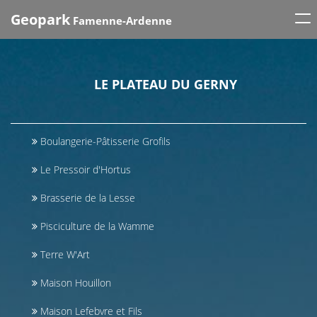
Tog
Geopark
Famenne-Ardenne
nav
LE PLATEAU DU GERNY
Boulangerie-Pâtisserie Grofils
Le Pressoir d'Hortus
Brasserie de la Lesse
Pisciculture de la Wamme
Terre W'Art
Maison Houillon
Maison Lefebvre et Fils