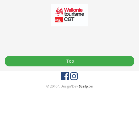
Top
© 2016 \ Design/Dev
Scalp
.be