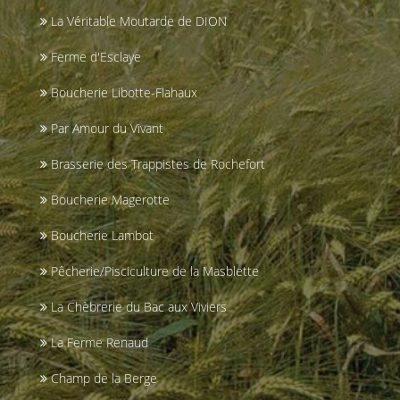
La Véritable Moutarde de DION
Ferme d'Esclaye
Boucherie Libotte-Flahaux
Par Amour du Vivant
Brasserie des Trappistes de Rochefort
Boucherie Magerotte
Boucherie Lambot
Pêcherie/Pisciculture de la Masblette
La Chèbrerie du Bac aux Viviers
La Ferme Renaud
Champ de la Berge