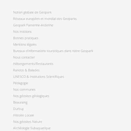
Notion globale de Geopark
Réseaux européen et mondial des Geoparks
Geopark Famenne-Ardenne
Nos missions
Bonnes pratiques
Mentions légales
Bureaux d'informations touristiques dans notre Geopark
Nous contacter
Hébergements/Restaurants
Randos & Balades
UNESCO & Institutions Scientifiques
Pédagogie
Nos communes
Nos géosites géologiques
Beauraing
Durbuy
Histoire Locale
Nos géosites Nature
Archéologie Subaquatique