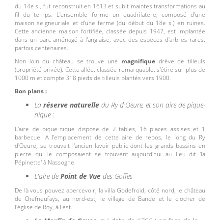
du 14e s., fut reconstruit en 1613 et subit maintes transformations au
fil du temps. L'ensemble forme un quadrilatère, composé d'une
maison seigneuriale et d'une ferme (du début du 18e s.) en ruines.
Cette ancienne maison fortifiée, classée depuis 1947, est implantée
dans un parc aménagé à l'anglaise, avec des espèces d'arbres rares,
parfois centenaires.
Non loin du château se trouve une
magnifique
drève de tilleuls
(propriété privée). Cette allée, classée remarquable, s'étire sur plus de
1000 m et compte 318 pieds de tilleuls plantés vers 1900.
Bon plans :
La
réserve naturelle
du Ry d'Oeure, et son aire de pique-
nique :
L'aire de pique-nique dispose de 2 tables, 16 places assises et 1
barbecue. A l'emplacement de cette aire de repos, le long du Ry
d'Oeure, se trouvait l'ancien lavoir public dont les grands bassins en
pierre qui le composaient se trouvent aujourd'hui au lieu dit 'la
Pépinette' à Nassogne.
L'aire de
Point de Vue
des Goffes
De là vous pouvez apercevoir, la villa Godefroid, côté nord, le château
de Chefneufays, au nord-est, le village de Bande et le clocher de
l'église de Roy, à l'est.