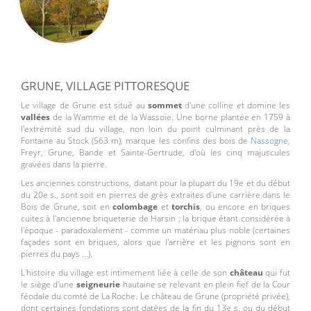
GRUNE, VILLAGE PITTORESQUE
Le village de Grune est situé au
sommet
d'une colline et domine les
vallées
de la Wamme et de la Wassoie. Une borne plantée en 1759 à
l'extrémité sud du village, non loin du point culminant près de la
Fontaine au Stock (563 m), marque les confins des bois de
Nassogne
,
Freyr, Grune, Bande et Sainte-Gertrude, d'où les cinq majuscules
gravées dans la pierre.
Les anciennes constructions, datant pour la plupart du 19e et du début
du 20e s., sont soit en pierres de grès extraites d'une carrière dans le
Bois de Grune, soit en
colombage
et
torchis
, ou encore en briques
cuites à l'ancienne briqueterie de Harsin ; la brique étant considérée à
l'époque - paradoxalement - comme un matériau plus noble (certaines
façades sont en briques, alors que l'arrière et les pignons sont en
pierres du pays ...).
L'histoire du village est intimement liée à celle de son
château
qui fut
le siège d'une
seigneurie
hautaine se relevant en plein fief de la Cour
féodale du comté de La Roche. Le château de Grune (propriété privée),
dont certaines fondations sont datées de la fin du 13e s. ou du début