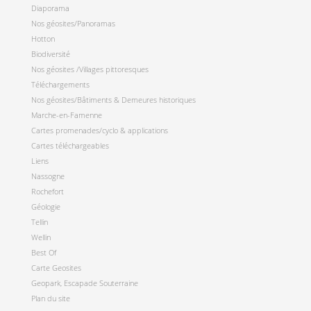
Diaporama
Nos géosites/Panoramas
Hotton
Biodiversité
Nos géosites /Villages pittoresques
Téléchargements
Nos géosites/Bâtiments & Demeures historiques
Marche-en-Famenne
Cartes promenades/cyclo & applications
Cartes téléchargeables
Liens
Nassogne
Rochefort
Géologie
Tellin
Wellin
Best Of
Carte Geosites
Geopark, Escapade Souterraine
Plan du site