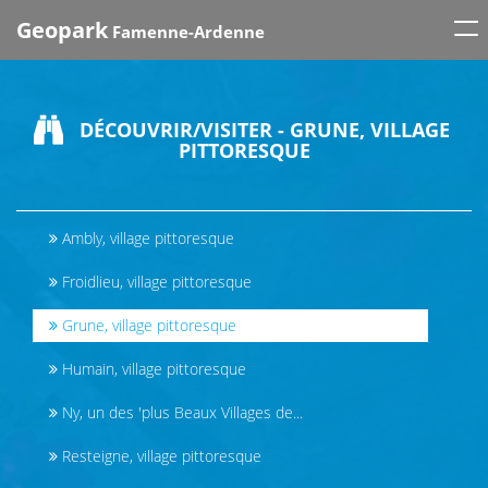
Tog
Geopark
Famenne-Ardenne
nav
DÉCOUVRIR/VISITER - GRUNE, VILLAGE
PITTORESQUE
Ambly, village pittoresque
Froidlieu, village pittoresque
Grune, village pittoresque
Humain, village pittoresque
Ny, un des 'plus Beaux Villages de...
Resteigne, village pittoresque