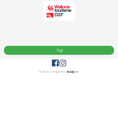
Top
© 2016 \ Design/Dev
Scalp
.be