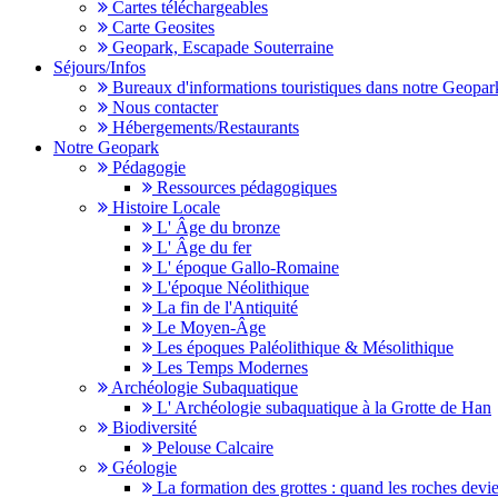
Cartes téléchargeables
Carte Geosites
Geopark, Escapade Souterraine
Séjours/Infos
Bureaux d'informations touristiques dans notre Geopar
Nous contacter
Hébergements/Restaurants
Notre Geopark
Pédagogie
Ressources pédagogiques
Histoire Locale
L' Âge du bronze
L' Âge du fer
L' époque Gallo-Romaine
L'époque Néolithique
La fin de l'Antiquité
Le Moyen-Âge
Les époques Paléolithique & Mésolithique
Les Temps Modernes
Archéologie Subaquatique
L' Archéologie subaquatique à la Grotte de Han
Biodiversité
Pelouse Calcaire
Géologie
La formation des grottes : quand les roches devi