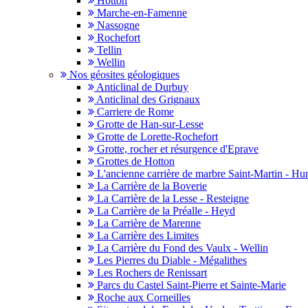
Hotton
Marche-en-Famenne
Nassogne
Rochefort
Tellin
Wellin
Nos géosites géologiques
Anticlinal de Durbuy
Anticlinal des Grignaux
Carriere de Rome
Grotte de Han-sur-Lesse
Grotte de Lorette-Rochefort
Grotte, rocher et résurgence d'Eprave
Grottes de Hotton
L'ancienne carrière de marbre Saint-Martin - H
La Carrière de la Boverie
La Carrière de la Lesse - Resteigne
La Carrière de la Préalle - Heyd
La Carrière de Marenne
La Carrière des Limites
La Carrière du Fond des Vaulx - Wellin
Les Pierres du Diable - Mégalithes
Les Rochers de Renissart
Parcs du Castel Saint-Pierre et Sainte-Marie
Roche aux Corneilles