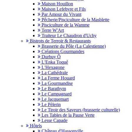
Maison Houillon
Maison Lefebvre et Fils
Par Amour du Vivant
Pêcherie/Pisciculture de la Masblette
Pisciculture de la Wamme
Terre W'Art
Traiteur Le Chaudron d'Uchy
Bistrots de Terroir & Restaurants
Brasserie du Pôle (La Calestienne)
Créations Gourmandes
Durbuy Ô
L'Enka Toqué
L'Hexagone
La Cathédrale
La Ferme Houard
La Gourmandise
Le Barathym
Le Campagnard
Le Jacquemart
Le Pèlerin
Le Tiroir des Saveurs (brasserie culturelle)
Les Tables de la Pause Verte
Lesse Capade
Hôtels
Château d'Hassonville