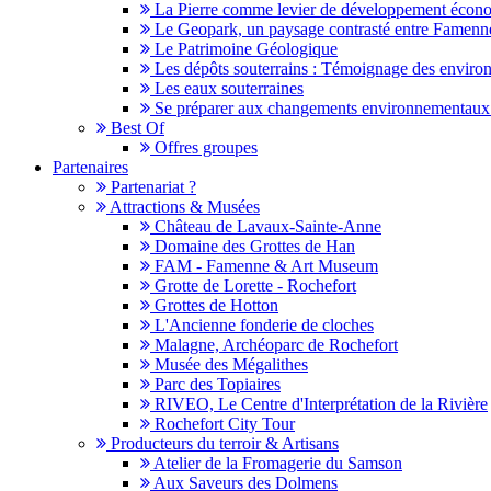
La Pierre comme levier de développement écon
Le Geopark, un paysage contrasté entre Famen
Le Patrimoine Géologique
Les dépôts souterrains : Témoignage des enviro
Les eaux souterraines
Se préparer aux changements environnementaux e
Best Of
Offres groupes
Partenaires
Partenariat ?
Attractions & Musées
Château de Lavaux-Sainte-Anne
Domaine des Grottes de Han
FAM - Famenne & Art Museum
Grotte de Lorette - Rochefort
Grottes de Hotton
L'Ancienne fonderie de cloches
Malagne, Archéoparc de Rochefort
Musée des Mégalithes
Parc des Topiaires
RIVEO, Le Centre d'Interprétation de la Rivière
Rochefort City Tour
Producteurs du terroir & Artisans
Atelier de la Fromagerie du Samson
Aux Saveurs des Dolmens