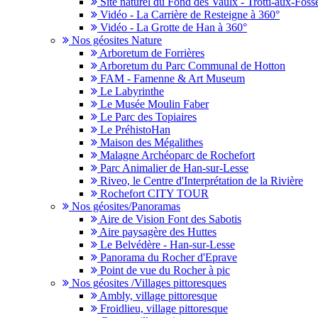
Site naturel du Fond des Vaulx - Trotti-aux-Fosse
Vidéo - La Carrière de Resteigne à 360°
Vidéo - La Grotte de Han à 360°
Nos géosites Nature
Arboretum de Forrières
Arboretum du Parc Communal de Hotton
FAM - Famenne & Art Museum
Le Labyrinthe
Le Musée Moulin Faber
Le Parc des Topiaires
Le PréhistoHan
Maison des Mégalithes
Malagne Archéoparc de Rochefort
Parc Animalier de Han-sur-Lesse
Riveo, le Centre d'Interprétation de la Rivière
Rochefort CITY TOUR
Nos géosites/Panoramas
Aire de Vision Font des Sabotis
Aire paysagère des Huttes
Le Belvédère - Han-sur-Lesse
Panorama du Rocher d'Eprave
Point de vue du Rocher à pic
Nos géosites /Villages pittoresques
Ambly, village pittoresque
Froidlieu, village pittoresque