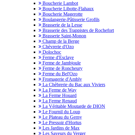
Boucherie Lambot
Boucherie Libotte-Flahaux
Boucherie Magerotte
Boulangerie-Pâtisserie Grofils
Brasserie de la Lesse
Brasserie des Trappistes de Rochefort
Brasserie Saint-Monon
Champ de la Berge
Chèvrerie d'Ozo
Dolochoc
Ferme d'Esclaye
Ferme de Jambjoule
Ferme de Roncheury
Ferme du Bel'Ozo
Fromagerie d'Ambly
La Chèbrerie du Bac aux Viviers
La Ferme de Way
La Ferme Houard
La Ferme Renaud
La Véritable Moutarde de DION
Le Fournil du Loup
Le Plateau du Gerny
Le Pressoir d'Hortus
Les Jardins de Max
Les Saveurs du Verger