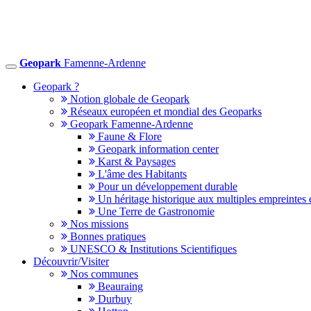
Geopark
Famenne-Ardenne
Toggle
navigation
Geopark ?
Notion globale de Geopark
Réseaux européen et mondial des Geoparks
Geopark Famenne-Ardenne
Faune & Flore
Geopark information center
Karst & Paysages
L'âme des Habitants
Pour un développement durable
Un héritage historique aux multiples empreintes 
Une Terre de Gastronomie
Nos missions
Bonnes pratiques
UNESCO & Institutions Scientifiques
Découvrir/Visiter
Nos communes
Beauraing
Durbuy