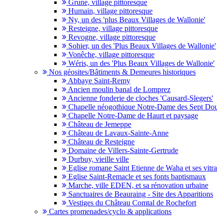
Grune, village pittoresque
Humain, village pittoresque
Ny, un des 'plus Beaux Villages de Wallonie'
Resteigne, village pittoresque
Revogne, village pittoresque
Sohier, un des 'Plus Beaux Villages de Wallonie'
Vonêche, village pittoresque
Wéris, un des 'Plus Beaux Villages de Wallonie'
Nos géosites/Bâtiments & Demeures historiques
Abbaye Saint-Remy
Ancien moulin banal de Lomprez
Ancienne fonderie de cloches 'Causard-Slegers'
Chapelle néogothique Notre-Dame des Sept Dou
Chapelle Notre-Dame de Haurt et paysage
Château de Jemeppe
Château de Lavaux-Sainte-Anne
Château de Resteigne
Domaine de Villers-Sainte-Gertrude
Durbuy, vieille ville
Eglise romane Saint Etienne de Waha et ses vitr
Eglise Saint-Remacle et ses fonts baptismaux
Marche, ville EDEN, et sa rénovation urbaine
Sanctuaires de Beauraing - Site des Apparitions
Vestiges du Château Comtal de Rochefort
Cartes promenades/cyclo & applications