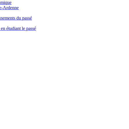
omique
ne-Ardenne
nnements du passé
n étudiant le passé