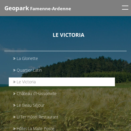
Tog
Geopark
Famenne-Ardenne
nav
LE VICTORIA
La Gloriette
Quartier Latin
Le Victoria
Château d'Hassonville
Le Beau Séjour
Li'Ter Hôtel Restaurant
Hôtel La Malle Poste