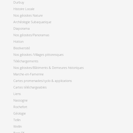
Durbuy
Histoire Locale
Nos géosites Nature
Archéologie Subaquatique
Diaporama
Nos géosites/Panoramas
Hotton
Biodiversité
Nos géosites /Villages pittoresques
Téléchargements
Nos géosites/Bâtiments & Demeures historiques
Marche-en-Famenne
Cartes promenades/cyclo & applications
Cartes téléchargeables
Liens
Nassogne
Rochefort
Géologie
Tellin
Wellin
Best Of