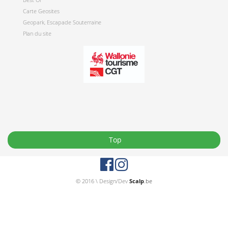
Carte Geosites
Geopark, Escapade Souterraine
Plan du site
Top
© 2016 \ Design/Dev
Scalp
.be