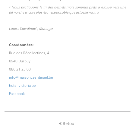
« Nous pratiquons le tri des déchets mais sommes prêts à évoluer vers une
démarche encore plus éco-responsable que actuellement. »
Louise Caerdinael , Manager
Coordonnées :
Rue des Récollectines, 4
6940 Durbuy
086 21 23 00
info@maisoncaerdinael.be
hotel-victoria.be
Facebook
Retour