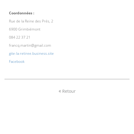
Coordonnées :
Rue de la Reine des Prés, 2
6900 Grimbiémont
084 22 37 21
francq.martin@gmail.com
gite-la-retiree.business.site
Facebook
Retour