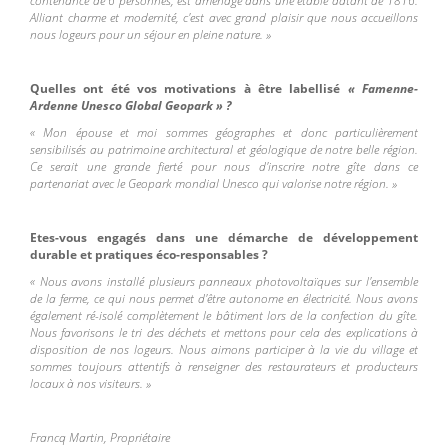
contenance de 6 personnes, est aménagé dans une étable datant de 1816
.
Alliant charme et modernité, c'est avec grand plaisir que nous
accueillons
nous logeurs pour un séjour en pleine nature.
»
Quelles ont été vos motivations à être labellisé
« Famenne-
Ardenne Unesco Global Geopark » ?
«
Mon épouse et moi sommes géographes et donc particulièrement
sensibilisés au patrimoine architectural et géologique de notre belle région.
Ce serait une grande fierté pour nous d'inscrire notre gîte dans ce
partenariat avec le Geopark mondial Unesco qui valorise notre région
.
»
Etes-vous engagés dans une démarche de développement
durable et pratiques éco-responsables ?
«
Nous avons installé plusieurs panneaux photovoltaïques sur l'ensemble
de la ferme, ce qui nous permet d'être autonome en électricité. Nous avons
également ré-isolé complètement le bâtiment lors de la confection du gîte.
Nous favorisons le tri des déchets et mettons pour cela des explications à
disposition de nos logeurs. Nous aimons participer à la vie du village et
sommes toujours attentifs à renseigner des restaurateurs et producteurs
locaux à nos visiteurs
.
»
Francq Martin, Propriétaire