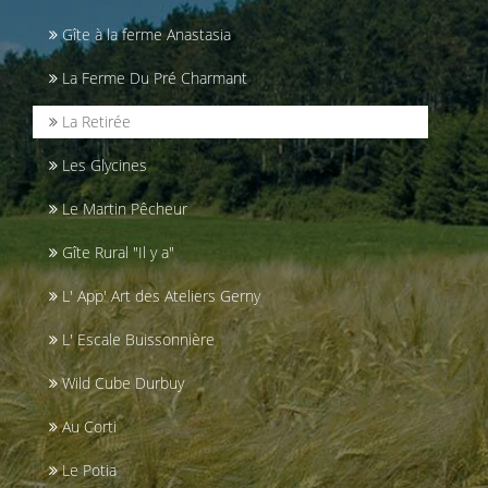
Gîte à la ferme Anastasia
La Ferme Du Pré Charmant
La Retirée
Les Glycines
Le Martin Pêcheur
Gîte Rural "Il y a"
L' App' Art des Ateliers Gerny
L' Escale Buissonnière
Wild Cube Durbuy
Au Corti
Le Potia