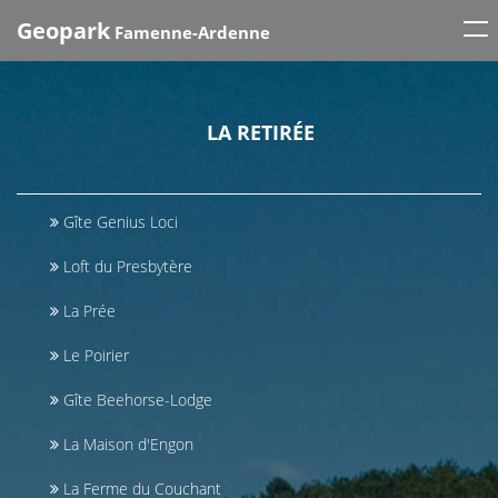
Tog
Geopark
Famenne-Ardenne
nav
LA RETIRÉE
Gîte Genius Loci
Loft du Presbytère
La Prée
Le Poirier
Gîte Beehorse-Lodge
La Maison d'Engon
La Ferme du Couchant