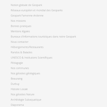
Notion globale de Geopark
Réseaux européen et mondial des Geoparks
Geopark Famenne-Ardenne
Nos missions
Bonnes pratiques
Mentions légales
Bureaux d'informations touristiques dans notre Geopark
Nous contacter
Hébergements/Restaurants
Randos & Balades
UNESCO & Institutions Scientifiques
Pédagogie
Nos communes
Nos géosites géologiques
Beauraing
Durbuy
Histoire Locale
Nos géosites Nature
Archéologie Subaquatique
Diaporama