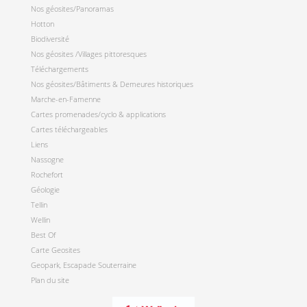
Nos géosites/Panoramas
Hotton
Biodiversité
Nos géosites /Villages pittoresques
Téléchargements
Nos géosites/Bâtiments & Demeures historiques
Marche-en-Famenne
Cartes promenades/cyclo & applications
Cartes téléchargeables
Liens
Nassogne
Rochefort
Géologie
Tellin
Wellin
Best Of
Carte Geosites
Geopark, Escapade Souterraine
Plan du site