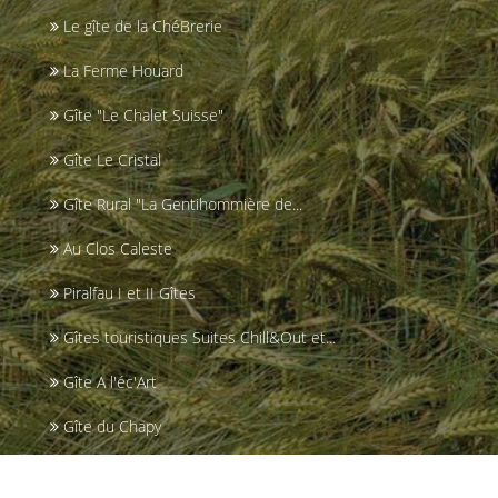
Le gîte de la ChéBrerie
La Ferme Houard
Gîte "Le Chalet Suisse"
Gîte Le Cristal
Gîte Rural "La Gentihommière de...
Au Clos Caleste
Piralfau I et II Gîtes
Gîtes touristiques Suites Chill&Out et...
Gîte A l'éc'Art
Gîte du Chapy