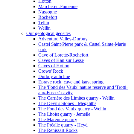
Hotton
Marche-en-Famenne
Nassogne
Rochefort
Tellin
Wellin
Our geological geosites
Adventure Valley-Durbuy
Castel Saint-Pierre park & Castel Sainte-Marie
park
Cave of Lorette-Rochefort
Caves of Han-sur-Lesse
Caves of Hotton
Crows' Rock
Durbuy anticline
Eprave rock, cave and karst spring
The 'Fond des Vaulx' nature reserve and 'Trotti-
aux-Fosses' cavity
The Carrière des Limites quarry - Wellin
The Devil's Stones - Megaliths
The Fond des Vaulx quarry - Wellin
The Lhoist quarry - Jemelle
The Marenne quarry
The Préalle quarry - Heyd
The Renissart Rocks