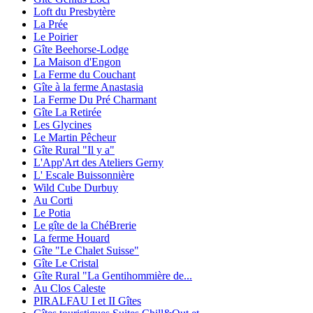
Loft du Presbytère
La Prée
Le Poirier
Gîte Beehorse-Lodge
La Maison d'Engon
La Ferme du Couchant
Gîte à la ferme Anastasia
La Ferme Du Pré Charmant
Gîte La Retirée
Les Glycines
Le Martin Pêcheur
Gîte Rural "Il y a"
L'App'Art des Ateliers Gerny
L' Escale Buissonnière
Wild Cube Durbuy
Au Corti
Le Potia
Le gîte de la ChéBrerie
La ferme Houard
Gîte "Le Chalet Suisse"
Gîte Le Cristal
Gîte Rural "La Gentihommière de...
Au Clos Caleste
PIRALFAU I et II Gîtes