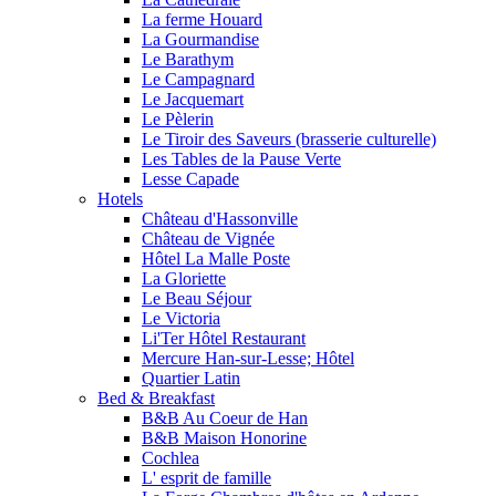
La ferme Houard
La Gourmandise
Le Barathym
Le Campagnard
Le Jacquemart
Le Pèlerin
Le Tiroir des Saveurs (brasserie culturelle)
Les Tables de la Pause Verte
Lesse Capade
Hotels
Château d'Hassonville
Château de Vignée
Hôtel La Malle Poste
La Gloriette
Le Beau Séjour
Le Victoria
Li'Ter Hôtel Restaurant
Mercure Han-sur-Lesse; Hôtel
Quartier Latin
Bed & Breakfast
B&B Au Coeur de Han
B&B Maison Honorine
Cochlea
L' esprit de famille