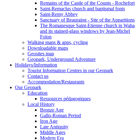
Remains of the Castle of the Counts - Rochefort
Saint-Remaclus church and baptismal fonts
Saint-Remy Abbey
Sanctuary of Beauraing - Site of the Apparitions
The Romanesque Saint-Etienne church in Waha
and its stained-glass windows by Jean-Michel
Folon
Walking maps & apps, cycling
Downloadable maps
Geosites map
Geopark, Underground Adventure
Holidays/Information
Tourist Information Centres in our Geopark
Contact us
Accommodation/Restaurants
Our Geopark
Education
Ressources pédagogiques
Local History
Bronze Age
Gallo-Roman Period
Iron Age
Late Antiquity
Middle Ages
Modern Era