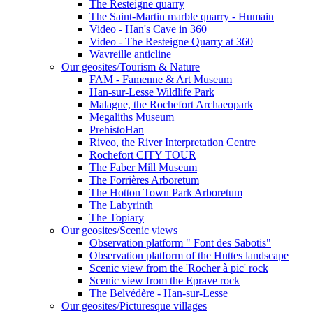
The Resteigne quarry
The Saint-Martin marble quarry - Humain
Video - Han's Cave in 360
Video - The Resteigne Quarry at 360
Wavreille anticline
Our geosites/Tourism & Nature
FAM - Famenne & Art Museum
Han-sur-Lesse Wildlife Park
Malagne, the Rochefort Archaeopark
Megaliths Museum
PrehistoHan
Riveo, the River Interpretation Centre
Rochefort CITY TOUR
The Faber Mill Museum
The Forrières Arboretum
The Hotton Town Park Arboretum
The Labyrinth
The Topiary
Our geosites/Scenic views
Observation platform " Font des Sabotis"
Observation platform of the Huttes landscape
Scenic view from the 'Rocher à pic' rock
Scenic view from the Eprave rock
The Belvédère - Han-sur-Lesse
Our geosites/Picturesque villages