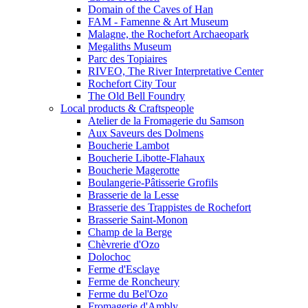
Domain of the Caves of Han
FAM - Famenne & Art Museum
Malagne, the Rochefort Archaeopark
Megaliths Museum
Parc des Topiaires
RIVEO, The River Interpretative Center
Rochefort City Tour
The Old Bell Foundry
Local products & Craftspeople
Atelier de la Fromagerie du Samson
Aux Saveurs des Dolmens
Boucherie Lambot
Boucherie Libotte-Flahaux
Boucherie Magerotte
Boulangerie-Pâtisserie Grofils
Brasserie de la Lesse
Brasserie des Trappistes de Rochefort
Brasserie Saint-Monon
Champ de la Berge
Chèvrerie d'Ozo
Dolochoc
Ferme d'Esclaye
Ferme de Roncheury
Ferme du Bel'Ozo
Fromagerie d'Ambly