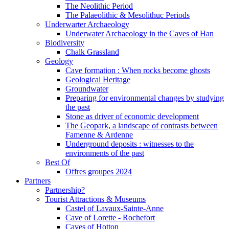
The Neolithic Period
The Palaeolithic & Mesolithuc Periods
Underwarter Archaeology
Underwater Archaeology in the Caves of Han
Biodiversity
Chalk Grassland
Geology
Cave formation : When rocks become ghosts
Geological Heritage
Groundwater
Preparing for environmental changes by studying
the past
Stone as driver of economic development
The Geopark, a landscape of contrasts between
Famenne & Ardenne
Underground deposits : witnesses to the
environments of the past
Best Of
Offres groupes 2024
Partners
Partnership?
Tourist Attractions & Museums
Castel of Lavaux-Sainte-Anne
Cave of Lorette - Rochefort
Caves of Hotton