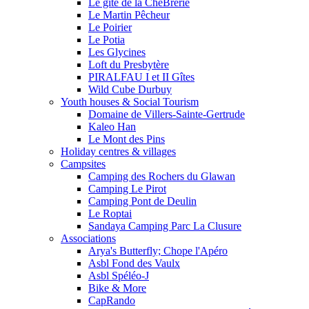
Le gîte de la ChéBrerie
Le Martin Pêcheur
Le Poirier
Le Potia
Les Glycines
Loft du Presbytère
PIRALFAU I et II Gîtes
Wild Cube Durbuy
Youth houses & Social Tourism
Domaine de Villers-Sainte-Gertrude
Kaleo Han
Le Mont des Pins
Holiday centres & villages
Campsites
Camping des Rochers du Glawan
Camping Le Pirot
Camping Pont de Deulin
Le Roptai
Sandaya Camping Parc La Clusure
Associations
Arya's Butterfly; Chope l'Apéro
Asbl Fond des Vaulx
Asbl Spéléo-J
Bike & More
CapRando