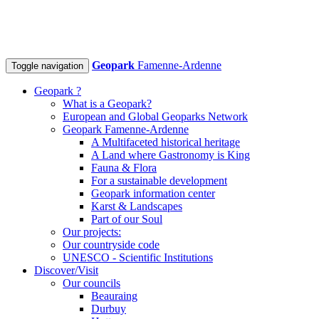
Geopark
Famenne-Ardenne
Toggle navigation
Geopark ?
What is a Geopark?
European and Global Geoparks Network
Geopark Famenne-Ardenne
A Multifaceted historical heritage
A Land where Gastronomy is King
Fauna & Flora
For a sustainable development
Geopark information center
Karst & Landscapes
Part of our Soul
Our projects:
Our countryside code
UNESCO - Scientific Institutions
Discover/Visit
Our councils
Beauraing
Durbuy