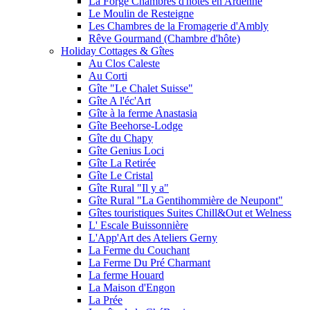
La Forge Chambres d'hôtes en Ardenne
Le Moulin de Resteigne
Les Chambres de la Fromagerie d'Ambly
Rêve Gourmand (Chambre d'hôte)
Holiday Cottages & Gîtes
Au Clos Caleste
Au Corti
Gîte "Le Chalet Suisse"
Gîte A l'éc'Art
Gîte à la ferme Anastasia
Gîte Beehorse-Lodge
Gîte du Chapy
Gîte Genius Loci
Gîte La Retirée
Gîte Le Cristal
Gîte Rural "Il y a"
Gîte Rural "La Gentihommière de Neupont"
Gîtes touristiques Suites Chill&Out et Welness
L' Escale Buissonnière
L'App'Art des Ateliers Gerny
La Ferme du Couchant
La Ferme Du Pré Charmant
La ferme Houard
La Maison d'Engon
La Prée