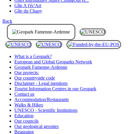
Gîtes touristiques Suites Chill&Out et...
Gîte A l'éc'Art
Gîte du Chapy
Back
What is a Geopark?
European and Global Geoparks Network
Geopark Famenne-Ardenne
Our projects:
Our countryside code
Disclaimer - Legal mentions
Tourist Information Centres in our Geopark
Contact us
Accommodation/Restaurants
Walks & Hikes
UNESCO - Scientific Institutions
Education
Our councils
Our geological geosites
Beauraing